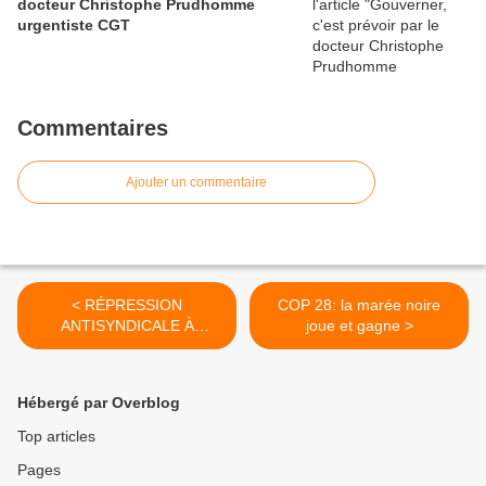
docteur Christophe Prudhomme
urgentiste CGT
Commentaires
Ajouter un commentaire
< RÉPRESSION
COP 28: la marée noire
ANTISYNDICALE À
joue et gagne >
ROISSY : le secrétaire de
L’UL CGT, salarié de
Transdev Aéropiste,
Hébergé par Overblog
menacé de licenciement
Top articles
Pages