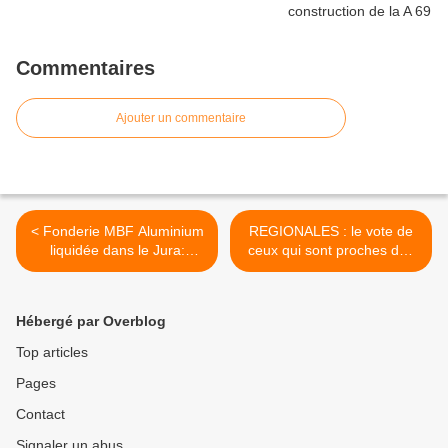
Commentaires
Ajouter un commentaire
< Fonderie MBF Aluminium
REGIONALES : le vote de
liquidée dans le Jura:
ceux qui sont proches des
L'élysée, Renault et PSA
syndicats ... et de ceux qui
complices
ne le sont pas >
Hébergé par Overblog
Top articles
Pages
Contact
Signaler un abus