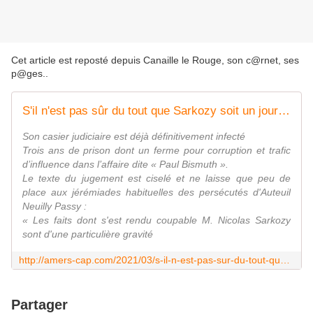
Cet article est reposté depuis
Canaille le Rouge, son c@rnet, ses
p@ges.
.
S'il n'est pas sûr du tout que Sarkozy soit un jour en bonne Santé
Son casier judiciaire est déjà définitivement infecté
Trois ans de prison dont un ferme pour corruption et trafic
d’influence dans l’affaire dite « Paul Bismuth ».
Le texte du jugement est ciselé et ne laisse que peu de
place aux jérémiades habituelles des persécutés d'Auteuil
Neuilly Passy :
« Les faits dont s'est rendu coupable M. Nicolas Sarkozy
sont d'une particulière gravité
http://amers-cap.com/2021/03/s-il-n-est-pas-sur-du-tout-que-sarkozy-soit-un-jour-en-bonne-sante.html
Partager