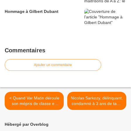
Hommage à Gilbert Dubant
Commentaires
Ajouter un commentaire
< Quand Var Matin déroule
Nicolas Sarkozy, délinquant,
son mépris de classe en
condamné à 3 ans de taule
s'habillant du manteau de la
dont 2 avec sursis >
vulgarité
Hébergé par Overblog