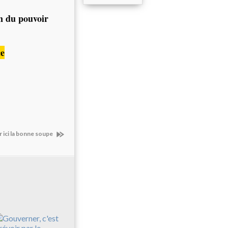
on du pouvoir
ce
r ici la bonne soupe