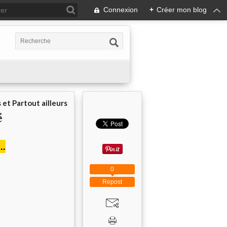
Connexion
+
Créer mon blog
 et Partout ailleurs
é
..
0
Repost