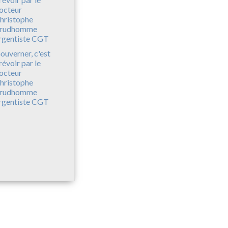
ouverner, c'est
révoir par le
octeur
hristophe
rudhomme
rgentiste CGT