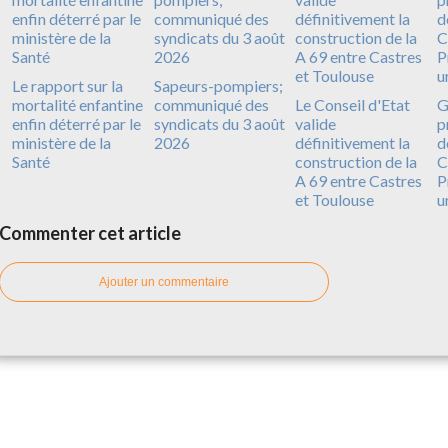
Le rapport sur la
Sapeurs-pompiers;
mortalité enfantine
communiqué des
Le Conseil d'Etat
G
enfin déterré par le
syndicats du 3 août
valide
p
ministère de la
2026
définitivement la
d
Santé
construction de la
C
A 69 entre Castres
P
et Toulouse
u
Commenter cet article
Ajouter un commentaire