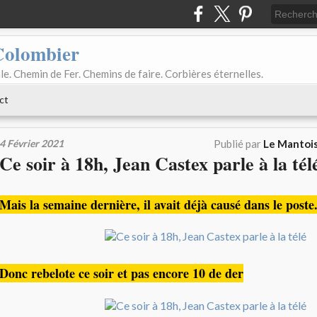
Colombier
le. Chemin de Fer. Chemins de faire. Corbières éternelles.
ct
4 Février 2021
Publié par
Le Mantois
Ce soir à 18h, Jean Castex parle à la tél
Mais la semaine dernière, il avait déjà causé dans le poste.
Donc rebelote ce soir et pas encore 10 de der