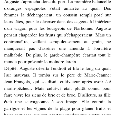
Auguste s'approcha donc du port. La première balancelle
d'oranges espagnoles s'était amarrée au quai. Des
femmes la déchargeaient, un coussin rempli posé sur
leurs têtes, pour le déverser dans des cageots à l'intérieur
d'un wagon pour les bourgeois de Narbonne. Auguste
pensait chaparder les fruits qui s'échapperaient. Mais un
contremaître, veillant scrupuleusement au grain, ne
manquerait pas d'asséner une amende à l'ouvrière
malhabile. De plus, le garde-champêtre écartait tout le
monde pour prévenir le moindre larcin.
Dépité, Auguste déserta l'endroit et fila le long du quai,
l'air mauvais. Il tomba sur le père de Marie-Jeanne:
Jean-François, qui se disait cultivateur après avoir été
marin-pêcheur. Mais celui-ci était plutôt connu pour
faire vivre les siens de bric et de broc. D'ailleurs, sa fille
était une sauvageonne à son image. Elle courait la
garrigue et les vignes de la plage pour glaner fruits et
baies sauvages que son géniteur vendait aux quatre coins