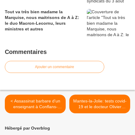
Tout va très bien madame la
Marquise, nous maitrisons de A à Z:
le duo Macron-Lecornu, leurs
ministres et autres
Commentaires
Ajouter un commentaire
< Assassinat barbare d'un
Mantes-la-Jolie: tests covid-
enseignant à Conflans-
19 et le docteur Olivier
Sainte-Honorine: Macron
Véran, accessoirement
annonce des "actions
ministre de la Santé >
concrètes". Ben voyons!
Hébergé par Overblog