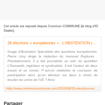
Cet article est reposté depuis
Commun COMMUNE [le blog d'El
Diablo]
.
28 élections « européennes » : L’ABSTENTION reste massive, et la « vague verte » très relative – Par Pierre LÉVY
Image d'illustration Spécialiste des questions européennes,
Pierre Lévy dirige la rédaction du mensuel Ruptures .
Précédemment, il a été journaliste au sein du quotidien
L’Humanité, ingénieur et syndicaliste. Il est l’auteur de deux
essais et un roman. P eut-on relativiser le «sursaut» de
participation alors qu’un électeur sur deux a choisi de
bouder les urnes de l’UE ? Ainsi
http://www.communcommune.com/2019/06/28-elections-europeennes-l-abstention-reste-massive-et-la-vague-verte-tres-relative-par-pierre-levy.html
Partager