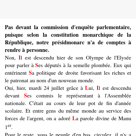
Pas devant la commission d'enquête parlementaire,
puisque selon la constitution monarchique de la
République, notre présidmonarc n'a de comptes à
rendre à personne.
I
Non,
l est descendu hier de son Olympe de l'Elysée
S
pour parler à
es députés à la semelle plombée. Eux qui
S
entérinent
a politique de droite favorisant les riches et
le patronat au nom d'un nouveau monde.
L
I
Oui, hier, mardi 24 juillet grâce à
ui,
l est descendu
S
devant
es commis le représentant à l'Assemblée
nationale. C'était au cours de leur pot de fin d'année
scolaire. Et entre gens du même monde au service des
L
forces de l'argent, on a adoré
a parole divine de Manu
er
1
.
Pour le reste, vous le peuple d'en bas, circulez, il n'y a