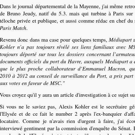
Dans le journal départemental de la Mayenne, j'ai même retr
de Bruno Jeudy, natif du 5.3. mais qui turbine à Paris sur 
téloche privée et publique, et aussi comme rédac en chef du 
Paris Match
.
Revenu donc dans ma case pour quelques temps,
Médiapart
a
Kohler n’a pas toujours révélé ses liens familiaux avec M
toujours déporté sur tous les dossiers concernant l’armateur
documents officiels du port du Havre, auxquels Mediapart a 
que le plus proche collaborateur d’Emmanuel Macron, qua
2010 à 2012 au conseil de surveillance du Port, a pris part 
aux votes en faveur de MSC."
Vous croyez qu'il y aura un article d'investigation à ce sujet s
Si vous ne le saviez pas, Alexis Kohler est le secrétaire gé
l'Elysée et de ce fait le number 2 après l'ex-banquier d'aff
locataire. Comme je n'avais rien d'urgent à faire, j'ai éc
interviewé gentiment par la commission d'enquête du Sénat. E