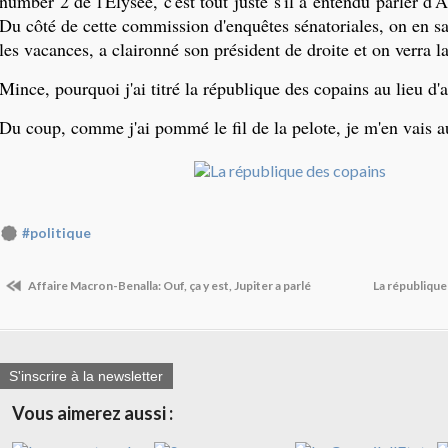
number 2 de l'Elysée, c'est tout juste s'il a entendu parler d
Du côté de cette commission d'enquêtes sénatoriales, on en sa
les vacances, a claironné son président de droite et on verra la 
Mince, pourquoi j'ai titré la république des copains au lieu d'
Du coup, comme j'ai pommé le fil de la pelote, je m'en vais a
#politique
Affaire Macron-Benalla: Ouf, ça y est, Jupiter a parlé
La république
S'inscrire à la newsletter
Vous aimerez aussi :