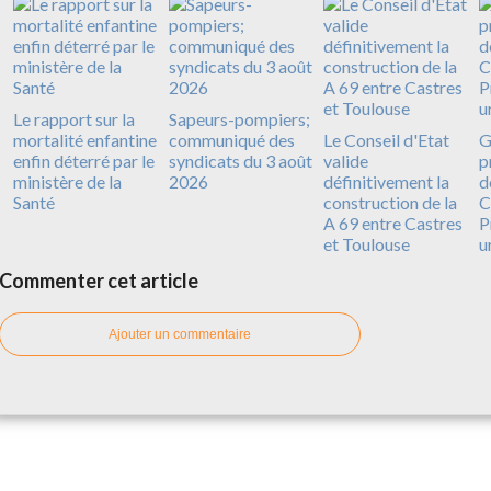
Le rapport sur la
Sapeurs-pompiers;
mortalité enfantine
communiqué des
Le Conseil d'Etat
G
enfin déterré par le
syndicats du 3 août
valide
p
ministère de la
2026
définitivement la
d
Santé
construction de la
C
A 69 entre Castres
P
et Toulouse
u
Commenter cet article
Ajouter un commentaire