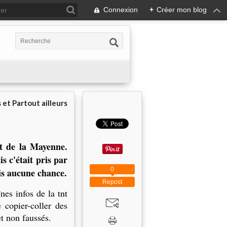
Connexion
+
Créer mon blog
 et Partout ailleurs
nt de la Mayenne.
s c'était pris par
0
ais aucune chance.
Repost
nes infos de la tnt
 copier-coller des
t non faussés.