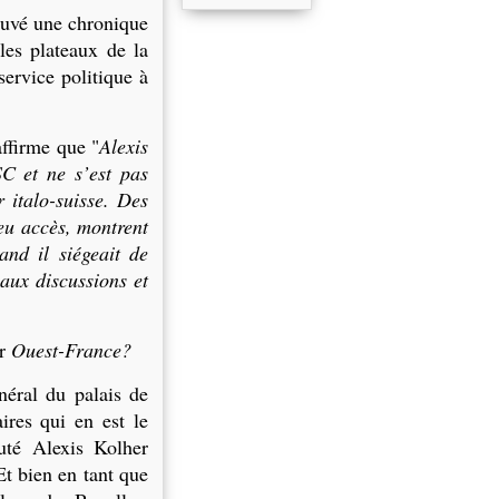
ouvé une chronique
les plateaux de la
service politique à
ffirme que "
Alexis
SC et ne s’est pas
 italo-suisse. Des
eu accès, montrent
nd il siégeait de
aux discussions et
ur
Ouest-France?
néral du palais de
aires qui en est le
outé Alexis Kolher
t bien en tant que