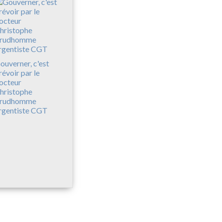
ouverner, c'est
révoir par le
octeur
hristophe
rudhomme
rgentiste CGT