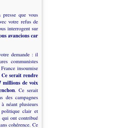
a presse que vous
vec votre refus de
ous interrogent sur
nous avancions car
otre demande : il
tures communistes
 France insoumise
Ce serait rendre
.
 7 millions de voix
enchon
. Ce serait
ans des campagnes
e à néant plusieurs
politique clair et
s qui ont contribué
 sans cohérence. Ce