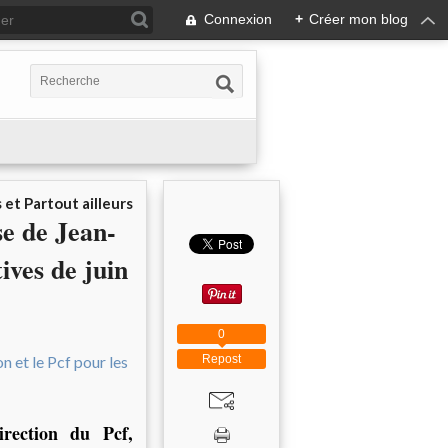
Connexion
+
Créer mon blog
 et Partout ailleurs
se de Jean-
ives de juin
0
Repost
irection du Pcf,