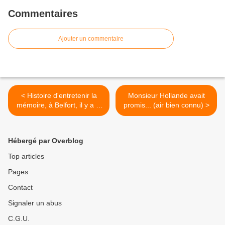
Commentaires
Ajouter un commentaire
< Histoire d'entretenir la
Monsieur Hollande avait
mémoire, à Belfort, il y a le
promis... (air bien connu) >
scandale d'Alstom, mais il
n'y a pas qu'Alsthom
Hébergé par Overblog
Top articles
Pages
Contact
Signaler un abus
C.G.U.