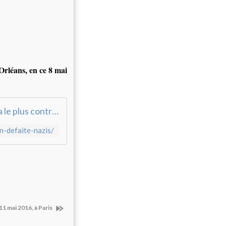
rléans, en ce 8 mai
[L'enseignement de l'ignorance] Quelle est la nation qui a le plus contribué à la défaite de l'Allemagne en 1945 ?
in-defaite-nazis/
1 mai 2016, à Paris