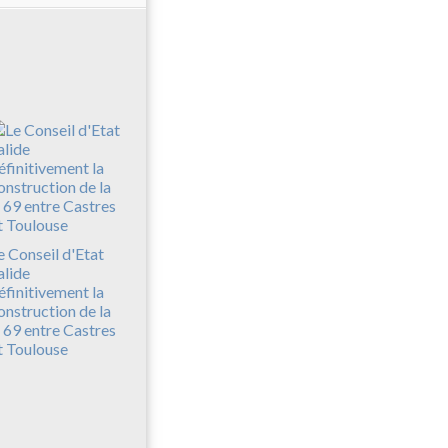
e Conseil d'Etat
alide
éfinitivement la
onstruction de la
 69 entre Castres
t Toulouse