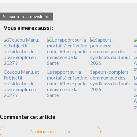
S'inscrire à la newsletter
Vous aimerez aussi :
Coucou Manu, et
Le rapport sur la
Sapeurs-pompiers;
l'objectif
mortalité enfantine
communiqué des
L
présidentiel du
enfin déterré par le
syndicats du 3 août
v
plein-emploi en
ministère de la
2026
d
2027 ?
Santé
c
A
e
Commenter cet article
Ajouter un commentaire