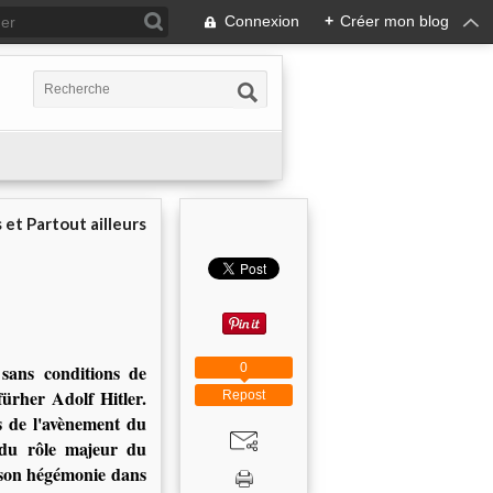
Connexion
+
Créer mon blog
 et Partout ailleurs
0
 sans conditions de
ürher Adolf Hitler.
Repost
es de l'avènement du
 du rôle majeur du
 son hégémonie dans