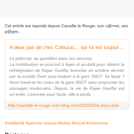
Cet article est reposté depuis
Canaille le Rouge, son c@rnet, ses
p@ges.
.
A deux pas de chez Cahuzac... qui lui est toujours payé
Le patronat, au quotidien dans ses oeuvres.
La mobilisation se poursuit à Agen et au-delà pour obtenir la
réintégration de Rajae Gueffar licenciée en octobre dernier
par la société Onet sous-traitant à la gare SNCF. Sa faute ?
Avoir traversé les voies de la gare SNCF sans emprunter les
passages souterrains. Depuis, la vie de Rajae Gueffar est
un enfer. Licenciée pour faute, elle a perdu
http://canaille-le-rouge.over-blog.com/2016/02/a-deux-pas-de-chez-cahuzac-qui-lui-est-toujours-paye.html
#solidarité
#patrons voyous
#luttes
#social
#cheminots