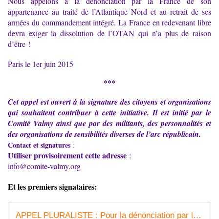
Nous appelons à la dénonciation par la France de son
appartenance au traité de l’Atlantique Nord et au retrait de ses
armées du commandement intégré. La France en redevenant libre
devra exiger la dissolution de l’OTAN qui n’a plus de raison
d’être !
Paris le 1er juin 2015
***
Cet appel est ouvert à la signature des citoyens et organisations
qui souhaitent contribuer à cette initiative. Il est initié par le
Comité Valmy ainsi que par des militants, des personnalités et
des organisations de sensibilités diverses de l’arc républicain.
:
Contact et signatures
Utiliser provisoirement cette adresse
:
info@comite-valmy.org
Et les premiers signataires:
APPEL PLURALISTE : Pour la dénonciation par la France du traité de l'Atlantique Nord et le retrait de ses armées du commandement intégré (mise à jour 2 septembre 2015) - Commun COMMUNE [El Diablo]