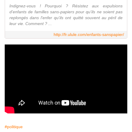
Indignez-vous ! Pourquoi ? Résistez aux expulsions
d'enfants de familles sans-papiers pour qu'ils ne soient pas
replongés dans l'enfer qu'ils ont quitté souvent au péril de
leur vie. Comment ? ...
http://fr.ulule.com/enfants-sanspapier/
#politique