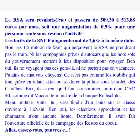
Le RSA sera revalorisé
et passera de 509,30 à 513,88
(sic)
euros par mois, soit une augmentation de 0,9% pour une
personne seule sans revenu d’activité.
Les tarifs de la SNCF augmenteront de 2,6% à la même date.
Bon, les 1,5 million de foyer qui perçoivent le RSA ne prendront
pas le train. Ni les compagnies privés d'autocars que les hors-sols
du gouvernement mettent à leur disposition pour voyager. Ben
oui, ils ne voyagent pas ces gens-là, ni ne partent pas en vacances.
Putains de mauvais citoyens! Ce n'est pas comme les toubibs qui
font grève en allant skier ou se dorer la pillule sous le soleil des
Caraïbes. Eux, ils savent qu'il faut consommer, nom d'un CAC
40, comme dit Macron le ministre de la banque Rothschild.
Manu militari Valls, lui, s'est fendu d'un laïus sur la classe
ouvrière à Liévain. Ben oui, les élections approchent et les
charlatans n'ont aucune honte. Dernièrement, il avait fait
l'ouverture officielle de la campagne des Restos du coeur.
Allez, cassez-vous, pauvres c...!