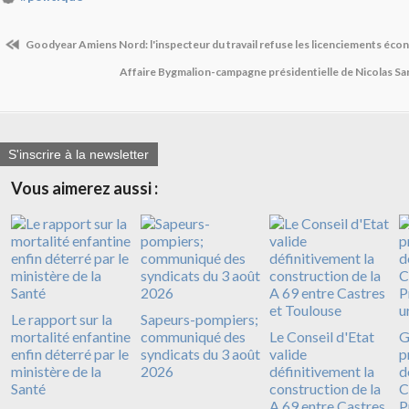
Goodyear Amiens Nord: l'inspecteur du travail refuse les licenciements éc
Affaire Bygmalion-campagne présidentielle de Nicolas Sar
S'inscrire à la newsletter
Vous aimerez aussi :
Le rapport sur la
Sapeurs-pompiers;
mortalité enfantine
communiqué des
Le Conseil d'Etat
G
enfin déterré par le
syndicats du 3 août
valide
p
ministère de la
2026
définitivement la
d
Santé
construction de la
C
A 69 entre Castres
P