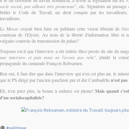
il se dit favorable au travail dominical, à revoir la législation sur les
socle social, par ailleurs très protecteur"
, etc. Signalons au passage
brûler le Code du Travail, un droit conquis par les travailleurs,
travailleurs.
Le Miroir
croyait bien faire en publiant cette vision libérale de l'é
courtisan de l'Elysée. Au nom de la liberté d'information libre et 
vulgaire courroie de transmission du palais?
Toujours est-il que l'interview a été retirée illico presto du site du mag
une interview et puis nous ne l'avons pas relu"
, plaide la conse
propagande du camarade François Rebsamen.
Ben oui, il faut dire que dans l'interview qui n'en est plus un, le minist
n'est pas 
que le PS dirigé par l'ancien gauchiste pur et dur Cambadélis
Mais quand c'est
Eh, n'en jetez plus, la benne à ordures est pleine!
d'un socialocapitaliste?
#politique