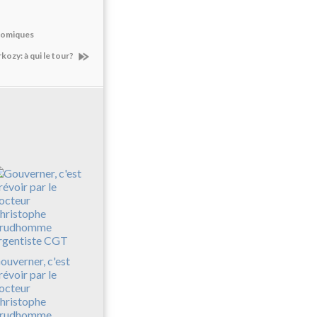
onomiques
kozy: à qui le tour?
ouverner, c'est
révoir par le
octeur
hristophe
rudhomme