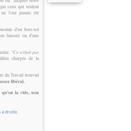
 35h ou
"adapter notre
 que ceux qui veulent
 ne l'ont jamais été
conomie d'un hors-sol
non faussée ou d'une
azine.
"Ce n'était pas
illère chargée de la
re du Travail trouvait
assez libéral.
 qu'on la vide, non