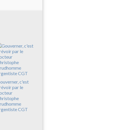
ouverner, c'est
révoir par le
octeur
hristophe
rudhomme
rgentiste CGT