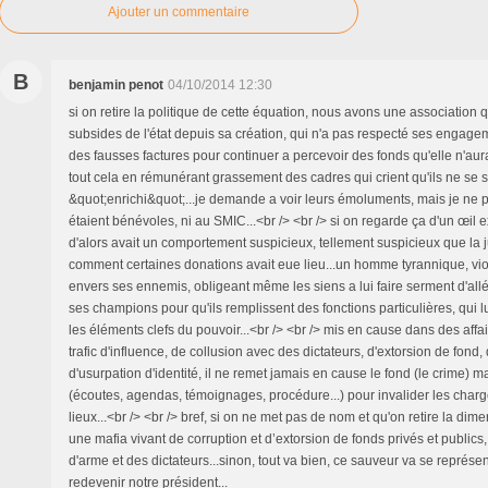
Ajouter un commentaire
B
benjamin penot
04/10/2014 12:30
si on retire la politique de cette équation, nous avons une association q
subsides de l'état depuis sa création, qui n'a pas respecté ses engage
des fausses factures pour continuer a percevoir des fonds qu'elle n'aura
tout cela en rémunérant grassement des cadres qui crient qu'ils ne se 
&quot;enrichi&quot;...je demande a voir leurs émoluments, mais je ne p
étaient bénévoles, ni au SMIC...<br /> <br /> si on regarde ça d'un œil e
d'alors avait un comportement suspicieux, tellement suspicieux que la j
comment certaines donations avait eue lieu...un homme tyrannique, vio
envers ses ennemis, obligeant même les siens a lui faire serment d'al
ses champions pour qu'ils remplissent des fonctions particulières, qui lui 
les éléments clefs du pouvoir...<br /> <br /> mis en cause dans des affa
trafic d'influence, de collusion avec des dictateurs, d'extorsion de fond,
d'usurpation d'identité, il ne remet jamais en cause le fond (le crime) m
(écoutes, agendas, témoignages, procédure...) pour invalider les charg
lieux...<br /> <br /> bref, si on ne met pas de nom et qu'on retire la dime
une mafia vivant de corruption et d’extorsion de fonds privés et publics,
d'arme et des dictateurs...sinon, tout va bien, ce sauveur va se représ
redevenir notre président...