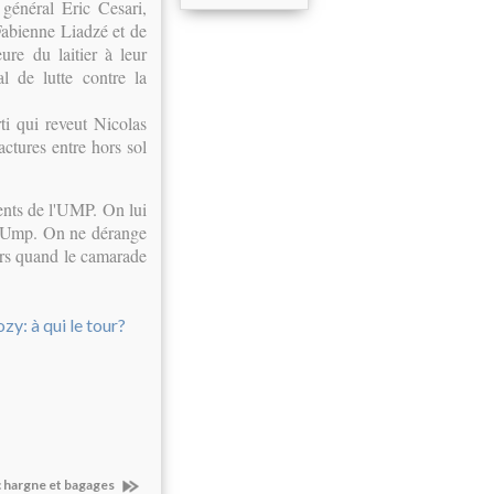
 général Eric Cesari,
 Fabienne Liadzé et de
ure du laitier à leur
l de lutte contre la
ti qui reveut Nicolas
actures entre hors sol
ents de l'UMP. On lui
 l'Ump. On ne dérange
urs quand le camarade
c hargne et bagages