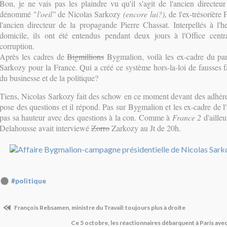
Bon, je ne vais pas les plaindre vu qu'il s'agit de l'ancien directeur
dénommé "
l'oeil"
de Nicolas Sarkozy
(encore lui?)
, de l'ex-trésorière
l'ancien directeur de la propagande Pierre Chassat. Interpellés à l'he
domicile, ils ont été entendus pendant deux jours à l'Office centra
corruption.
Après les cadres de
Bigmillions
Bygmalion, voilà les ex-cadre du par
Sarkozy pour la France. Qui a créé ce système hors-la-loi de fausses f
du businesse et de la politique?
Tiens, Nicolas Sarkozy fait des schow en ce moment devant des adhér
pose des questions et il répond. Pas sur Bygmalion et les ex-cadre de
pas sa hauteur avec des questions à la con. Comme à
France 2
d'aille
Delahousse avait interviewé
Zorro
Zarkozy au Jt de 20h.
#politique
François Rebsamen, ministre du Travail: toujours plus à droite
Ce 5 octobre, les réactionnaires débarquent à Paris ave