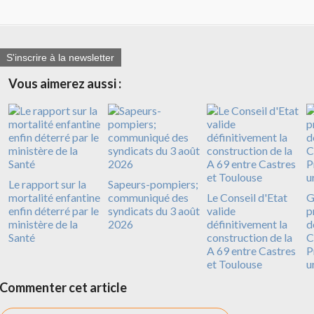
S'inscrire à la newsletter
Vous aimerez aussi :
Le rapport sur la
Sapeurs-pompiers;
mortalité enfantine
communiqué des
Le Conseil d'Etat
G
enfin déterré par le
syndicats du 3 août
valide
p
ministère de la
2026
définitivement la
d
Santé
construction de la
C
A 69 entre Castres
P
et Toulouse
u
Commenter cet article