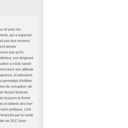
ui vit avec les
ments, qui a organisé
it pas due recevoir,
sont jamais
ense pas qu'ils
xtérieur, son dirigeant
ustice a voulu savoir
lent dans son attitude
légeance, et adoubant
permettait d'infiltrer
ires de corruption, de
 de fausse factures,
ais toujours la forme
es et obtenir des non-
nsion politique, c'est
 financée par la vente
enter en 2017 pour