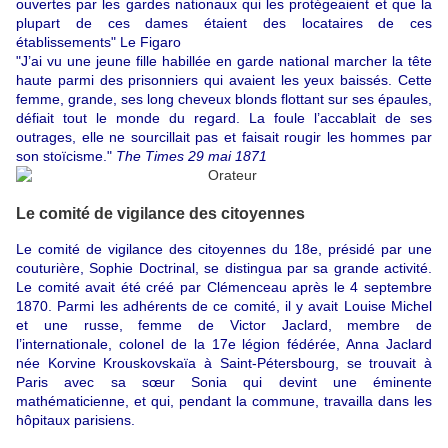
ouvertes par les gardes nationaux qui les protégeaient et que la
plupart de ces dames étaient des locataires de ces
établissements" Le Figaro
"J’ai vu une jeune fille habillée en garde national marcher la tête
haute parmi des prisonniers qui avaient les yeux baissés. Cette
femme, grande, ses long cheveux blonds flottant sur ses épaules,
défiait tout le monde du regard. La foule l’accablait de ses
outrages, elle ne sourcillait pas et faisait rougir les hommes par
son stoïcisme."
The Times 29 mai 1871
Le comité de vigilance des citoyennes
Le comité de vigilance des citoyennes du 18e, présidé par une
couturière, Sophie Doctrinal, se distingua par sa grande activité.
Le comité avait été créé par Clémenceau après le 4 septembre
1870. Parmi les adhérents de ce comité, il y avait Louise Michel
et une russe, femme de Victor Jaclard, membre de
l’internationale, colonel de la 17e légion fédérée, Anna Jaclard
née Korvine Krouskovskaïa à Saint-Pétersbourg, se trouvait à
Paris avec sa sœur Sonia qui devint une éminente
mathématicienne, et qui, pendant la commune, travailla dans les
hôpitaux parisiens.