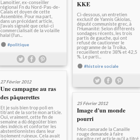
Lamoitier, ex-conseiller
KKE
régional Fn du Nord-Pas-de-
Calais et doyen de cette
Ci-dessous, un entretien
Assemblée. Pour ma part,
exclusif de Yannis Gkiolas,
dans un précédant article,
député communiste grec, à
j'avais signalé que celui-ci
l'Humanité: Selon différents
commercialisait de la volaille
sondages récents, les trois
halal (l'un...
partis de gauche, qui ont
refusé de cautionner le
#politique
programme de la Troïka,
recueillent entre 38% et 42,5
%. Le parti...
#histoire sociale
27 Février 2012
Une campagne au ras
des pâquerettes
25 Février 2012
Et je suis bien trop poli en
Image d'un monde
titrant de la sorte mon article.
Oui, vraiment, cette fin de
pourri
semaine a dû dégoûter bien
des indécis et conforter les
Mon camarade la Canaille
abstentionnistes dans leur
rouge demande à faire
isolement ruineux. Cela avait
paraître cet article qu'il a titré