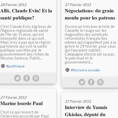
28 Février 2012
27 Février 2012
Allô, Claude Evin! Et la
Négociations: du grain
santé publique?
moulu pour les patrons
C'est Claude Evin, big boss de
Encore un très bon article de
l'Agence régionale de santé
Canaille le rouge sur les
de l'ïle-de-France, qui est
magouilles des syndicats
interpellé dans ce qui suit.
réformistes français (les
Mais il n'y a pas que la région
mêmes qui n'appellent pas à la
parisienne qui voit la santé
grève le 29 février, pour ceux
publique sacrifiée par le
qui l'auraient oublié) :
gouvernement des riches de
Campagne électorale ou pas,
Nicolas Sarkozy. Public...
le patronat et le
gouvernement...
#politique
#histoire sociale
27 Février 2012
27 Février 2012
Marine lourde Paul
Interview de Yannis
C'est ce qui ressort de
Gkiolas, député du
l'interview accordé par Paul