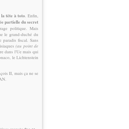
 la tête à toto
. Enfin,
e partielle du secret
age politique. Mais
ue le grand-duché du
 paradis fiscal. Sans
disiaques
(au point de
tre dans l'Ue mais qui
naco, le Lichtenstein
nçois II, mais ça ne se
TAN.