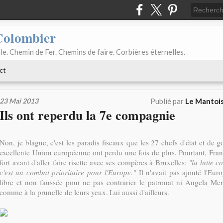
Colombier
le. Chemin de Fer. Chemins de faire. Corbières éternelles.
ct
23 Mai 2013
Publié par
Le Mantois
Ils ont reperdu la 7e compagnie
Non, je blague, c'est les paradis fiscaux que les 27 chefs d'état et de
excellente Union européenne ont perdu une fois de plus. Pourtant, Franço
fort avant d'aller faire risette avec ses compères à Bruxelles:
"la lutte c
c'est un combat prioritaire pour l'Europe."
Il n'avait pas ajouté l'Eur
libre et non faussée pour ne pas contrarier le patronat ni Angela Mer
comme à la prunelle de leurs yeux.
Lui aussi d'ailleurs.