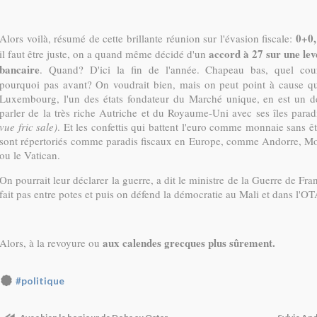
0+0,
Alors voilà, résumé de cette brillante réunion sur l'évasion fiscale:
accord à 27 sur une levé
il faut être juste, on a quand même décidé d'un
bancaire
. Quand? D'ici la fin de l'année. Chapeau bas, quel cour
pourquoi pas avant? On voudrait bien, mais on peut point à cause q
Luxembourg, l'un des états fondateur du Marché unique, en est un de
parler de la très riche Autriche et du Royaume-Uni avec ses îles para
vue fric sale)
. Et les confettis qui battent l'euro comme monnaie sans ê
sont répertoriés comme paradis fiscaux en Europe, comme Andorre, Mo
ou le Vatican.
On pourrait leur déclarer la guerre, a dit le ministre de la Guerre de Fra
fait pas entre potes et puis on défend la démocratie au Mali et dans l'O
aux calendes grecques plus sûrement.
Alors, à la revoyure ou
#politique