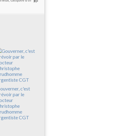
rieux, casquée d'or
ouverner, c'est
révoir par le
octeur
hristophe
rudhomme
rgentiste CGT