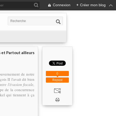
Connexion
+
Créer mon blog
 et Partout ailleurs
 gouvernement de notre
0
is II l'avait dit bien
Repost
ontre l'évasion fiscale,
ope de la concurrence
kel qui tiennent à ça