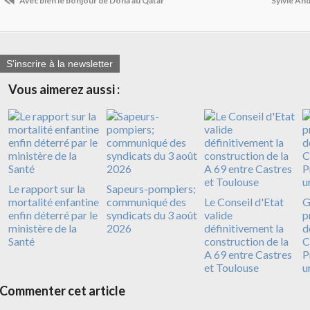
Avec bien le bonjour de Doha au Qatar
Sylvie And
S'inscrire à la newsletter
Vous aimerez aussi :
Le rapport sur la
Sapeurs-pompiers;
mortalité enfantine
communiqué des
Le Conseil d'Etat
G
enfin déterré par le
syndicats du 3 août
valide
p
ministère de la
2026
définitivement la
d
Santé
construction de la
C
A 69 entre Castres
P
et Toulouse
u
Commenter cet article