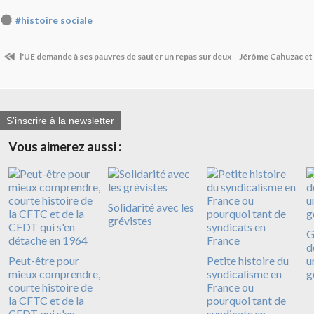
#histoire sociale
l'UE demande à ses pauvres de sauter un repas sur deux
Jérôme Cahuzac et 
S'inscrire à la newsletter
Vous aimerez aussi :
Solidarité avec les
grévistes
G
d
Peut-être pour
Petite histoire du
u
mieux comprendre,
syndicalisme en
g
courte histoire de
France ou
la CFTC et de la
pourquoi tant de
CFDT qui s'en
syndicats en