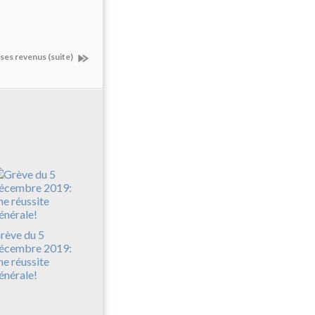
ses revenus (suite)
rève du 5
écembre 2019:
ne réussite
énérale!