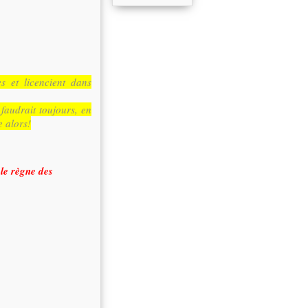
es et licencient dans
 faudrait toujours, en
e alors!
 le règne des