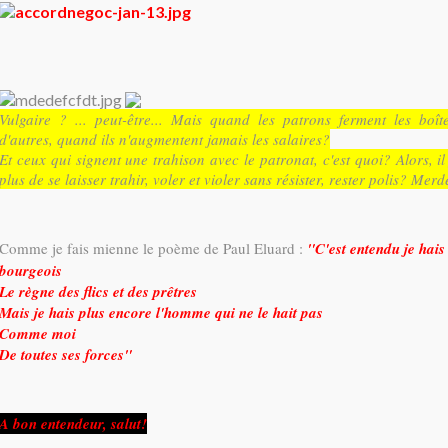
Vulgaire ? ... peut-être... Mais quand les patrons ferment les boît
d'autres, quand ils n'augmentent jamais les salaires?
Et ceux qui signent une trahison avec le patronat, c'est quoi? Alors, il
plus de se laisser trahir, voler et violer sans résister, rester polis? Merd
Comme je fais mienne le poème de Paul Eluard :
"C'est entendu je hais
bourgeois
Le règne des flics et des prêtres
Mais je hais plus encore l'homme qui ne le hait pas
Comme moi
De toutes ses forces"
A bon entendeur, salut!