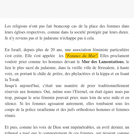
Les religions n'ont pas fait beaucoup cas de la place des femmes dans
leurs églises respectives, comme dans la société protégée par leurs dieux.
Je n'y reviens pas et le judaisme n'échappe pas à cela.
En Israël, depuis plus de 20 ans, une association féministe particulière
s'est créée. Elle s'est appelée les
"Femmes du Mur"
.
Elles proclament
Mur des Lamentations
vouloir prier comme les hommes devant le
, le
lieu le plus sacré du judaisme, dans la vieille ville de Jérusalem, à haute
voix, en portant le châle de prière, des phylactères et la kippa et en lisant
la Torah.
Jusqu'à aujourd'hui, c'était une manière de prier traditionnellement
réservée aux hommes. Oui, même sous l'Eternel, on était égaux mais pas
trop, puisque le sexe féminin pouvait prier, mais loin du sexe mâle et en
silence. Si les femmes agissaient autrement, elles tombaient sous les
coups de la police israélienne et des juifs orthodoxes hommes et femmes
réunis.
Et puis, comme les voix de Dieu sont impénétrables, en avril dernier, un
tribunal a jugé que le comportement de ces femmes, qui priaient comme