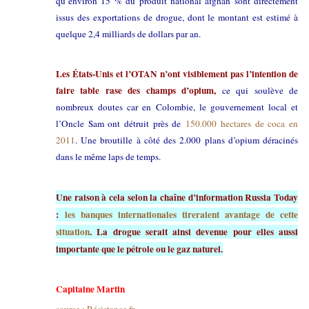
qu’environ 15 % du produit national afghan sont directement
issus des exportations de drogue, dont le montant est estimé à
quelque 2,4 milliards de dollars par an.
Les États-Unis et l’OTAN n’ont visiblement pas l’intention de
faire table rase des champs d’opium,
ce qui soulève de
nombreux doutes car en Colombie, le gouvernement local et
l’Oncle Sam ont détruit près de
150.000 hectares de coca en
2011
. Une broutille à côté des 2.000 plans d’opium déracinés
dans le même laps de temps.
Une raison à cela selon la chaîne d’information Russia Today
:
les banques internationales tireraient avantage de cette
situation
. La drogue serait ainsi devenue pour elles aussi
importante que le pétrole ou le gaz naturel.
Capitaine Martin