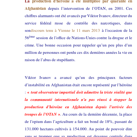
La
production d’héroïne a été multipliée par quarante en
Afghanistan
depuis l’intervention de l’OTAN, en 2001. Ces
chiffres alarmants ont été avancés par Viktor Ivanov, directeur du
service fédéral russe de contrôle des narcotiques, dans
son
discours tenu à Vienne le 11 mars 2013
à l’occasion de la
ème
56
session de l’office de Nations-Unies contre la drogue et le
crime. Une bonne occasion pour rappeler qu’un peu plus d’un
million de personnes ont perdu ces dix dernières années la vie en
raison de l’abus de stupéfiants.
Viktor Ivanov a avancé qu’un des principaux facteurs
d’instabilité en Afghanistan était encore représenté par l’héroïne
«
:
tout observateur impartial doit admettre la triste réalité que
la communauté internationale n’a pas réussi à stopper la
production d’héroïne en Afghanistan depuis l’arrivée des
»
troupes de l’OTAN
. Au cours de la dernière décennie, la place
de l’opium dans l’agriculture a fait un bond de 18%, passant de
131.000 hectares cultivés à 154.000. Au point de pouvoir dire
sans se tromper que sa production est devenue centrale dans