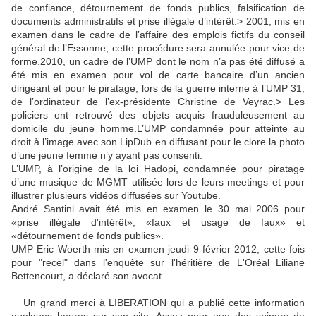
de confiance, détournement de fonds publics, falsification de
documents administratifs et prise illégale d’intérêt.> 2001, mis en
examen dans le cadre de l’affaire des emplois fictifs du conseil
général de l’Essonne, cette procédure sera annulée pour vice de
forme.2010, un cadre de l’UMP dont le nom n’a pas été diffusé a
été mis en examen pour vol de carte bancaire d’un ancien
dirigeant et pour le piratage, lors de la guerre interne à l’UMP 31,
de l’ordinateur de l’ex-présidente Christine de Veyrac.> Les
policiers ont retrouvé des objets acquis frauduleusement au
domicile du jeune homme.L’UMP condamnée pour atteinte au
droit à l’image avec son LipDub en diffusant pour le clore la photo
d’une jeune femme n’y ayant pas consenti.
L’UMP, à l’origine de la loi Hadopi, condamnée pour piratage
d’une musique de MGMT utilisée lors de leurs meetings et pour
illustrer plusieurs vidéos diffusées sur Youtube.
André Santini avait été mis en examen le 30 mai 2006 pour
«prise illégale d'intérêt», «faux et usage de faux» et
«détournement de fonds publics».
UMP Eric Woerth mis en examen jeudi 9 février 2012, cette fois
pour "recel" dans l'enquête sur l'héritière de L'Oréal Liliane
Bettencourt, a déclaré son avocat.
Un grand merci à LIBERATION qui a publié cette information