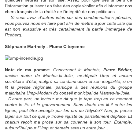
quelques heures sur son site. Assez pour que des snipers de
l'information puissent en faire des copier/coller afin d'informer nos
chers français de la réalité de l'intégrité de nos politiques.
Si vous avez d'autres infos sur des condamnations pénales,
vous pouvez nous en faire part afin de mettre à jour cette liste qui
est non exaustive et très certainement la partie immergée de
l'iceberg.
Stéphanie Marthely - Plume Citoyenne
Note de ma pomme:
Concernant le Mantois,
Pierre Bédier,
ancien maire de Mantes-la-Jolie, ex-député Ump et ancien
secrétaire d'état, malgré sa condamnation et son inégibilité, si on
lit la presse régionale, participe à des réunions du groupe
majoritaire Ump-Modem du conseil municipal de Mantes-la-Jolie.
D'autre part, un lecteur me dit que je tape trop en ce moment
contre le Ps et le gouvernement. Sans doute me lit-il entre les
lignes, peut-être aveuglé par les ors de l'Elysée? Non, je pense
taper sur tout ce que je trouve injuste ou parfaitement déplacé. Et
chacun reçoit ma prose sur sa couenne à son tour. Exemple,
aujourd'hui pour l'Ump et demain sera un autre jour...