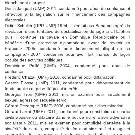
blanchiment d’argent.
Denis Jacquat (UMP) 2011, condamné pour abus de confiance et
infraction à la législation sur le financement des campagnes
électorales.
Didier Schuller (RPR-UMP) 1994, il s’enfuit aux Bahamas après la
révélation d’une tentative de déstabilisation du juge Éric Halphen
puis il continue sa cavale en Dominique Républicaine où il
bénéficie d’une protection diplomatique, avant de revenir en
France.> 2005, condamné pour financement illégal de sa
campagne.> 2007, condamné pour avoir fait financer de façon
occulte des activités politiques.
Dominique Paillé (UMP) 2004, condamné pour abus de
confiance.
Frédéric Chazal (UMP) 2010, condamné pour diffamation.
Gaston Flosse (UMP) 2011, condamné pour détournement de
fonds publics et prise illégale d’intérêts.
Georges Tron (UMP) 2011, mis en examen pour harcèlement
sexuel, agression sexuelle et viol.
Gérard Dezempte (UMP) 2006, condamné pour discrimination.
Gérard Larrat (UMP) 2011, condamné pour constitution de partie
civile abusive ou dilatoire dans le but de nuire à son adversaire
socialiste.> 2011, mis en examen pour complicité d’atteinte à la
sincérité du scrutin, complicité de faux administratif et usage et
complicité de manœuvre frauduleuse tendant à l’exercice