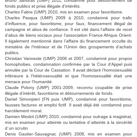
Bruno Sandras (UMP) 2011, condamné pour détournement de
fonds publics et prise illégale d’intérêts.
Charles Fabre (UMP) 2010, mis en examen pour favoritisme.
Charles Pasqua (UMP) 2009 à 2010, condamné pour trafic
d’influence, pour favoritisme, pour faux, financement illégal de
campagne et abus de confiance. Il est cité dans l’affaire de recel
d’abus de biens sociaux pour l’association France Afrique Orient.
Il également mentionné dans l’affaire du financement occulte du
ministère de l’Intérieur et de l’Union des groupements d’achats
publics.
Christian Vanneste (UMP) 2006 et 2007, condamné pour propos
homophobes, condamnation confirmée par la Cour d’Appel puis
annulée par la Cour de Cassation. Il avait déclaré l’homosexualité
inférieure à l’hétérosexualité et que l’homosexualité était une
menace pour l’humanité.
Claude Polony (UMP) 2001-2009, reconnu coupable de prise
illégale d’intérêt, favoritisme et détournements de fonds.
Daniel Simonpieri (FN puis UMP), condamné pour favoritisme,
fausses factures et emploi fictif. Il avait déjà été condamné pour
harcèlement moral.
Damien Meslot (UMP) 2010, condamné pour outrage à magistrat,
mis en examen pour atteinte ou tentative d´atteinte à la sincérité
d´un scrutin.
Denis Gautier-Sauvagnac (UMP) 2008, mis en examen pour