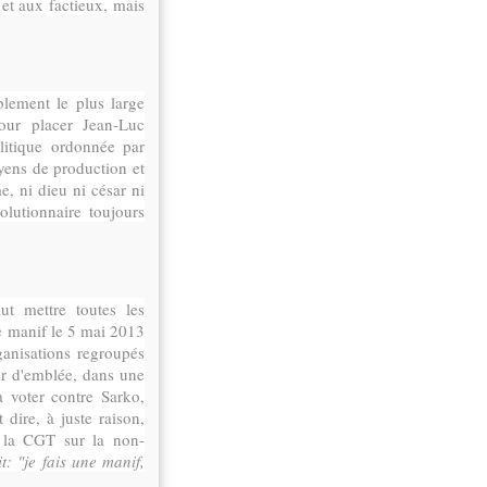
n et aux factieux, mais
blement le plus large
pour placer Jean-Luc
litique ordonnée par
oyens de production et
e, ni dieu ni césar ni
utionnaire toujours
ut mettre toutes les
ne manif le 5 mai 2013
ganisations regroupés
ter d'emblée, dans une
à voter contre Sarko,
dire, à juste raison,
e la CGT sur la non-
 "je fais une manif,