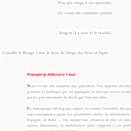
Fou qui songe à ses querelles
Au coeur du commun combat
Aragon (La rose et le réséda)
Canaille le Rouge a mis le texte de Serge des bois en ligne:
Pourquoi je défilerai le 5 mai :
N
ous vivons une situation sans précédent. Une majorité absolue
pourtant la politique qui est appliquée ne fait que suivre et m
par les gouvernements de droite qui l'ont précédée.
L
e matraquage idéologique auquel est soumis l'ensemble des peu
sans conséquence quant aux possibilités réelles de mobilisation
Espagne, en Italie .... Où, malgré une situation de plus en plu
classes laborieuses, la mobilisation pour s'opposer à ces polit
niveau que la situation réclame.