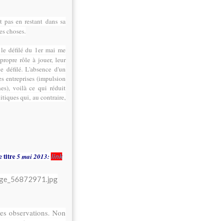
t pas en restant dans sa
les choses.
 le défilé du 1er mai me
propre rôle à jouer, leur
e défilé. L'absence d'un
es entreprises (impulsion
es), voilà ce qui réduit
itiques qui, au contraire,
e titre
5 mai 2013:
link
ues observations. Non