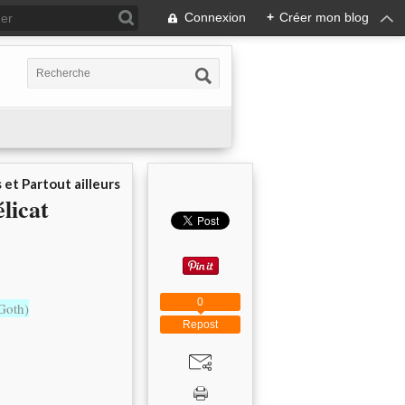
Connexion
+
Créer mon blog
 et Partout ailleurs
licat
0
Goth)
Repost