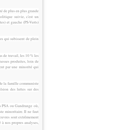
ité de plus en plus grande
itique suivie, c'est un
tes) et gauche (PS-Verts)
ux qui subissent de plein
s de travail, les 10 % les
hesses produites, loin de
ent par une minorité qui
 de la famille communiste
ulsion des luttes sur des
les PSA ou Gandrange où,
te minoritaire. Il ne faut
nœuvres sont extrêmement
é à nos propres analyses,