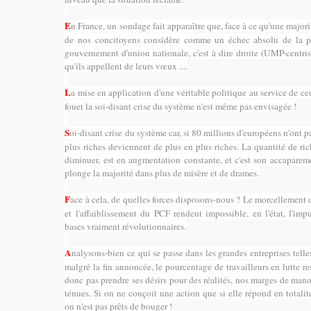
E
n France, un sondage fait apparaître que, face à ce qu'une major
de nos concitoyens considère comme un échec absolu de la pol
gouvernement d'union nationale, c'est à dire droite (UMP-centris
qu'ils appellent de leurs vœux ....
L
a mise en application d'une véritable politique au service de ce
fouet la soi-disant crise du système n'est même pas envisagée !
S
oi-disant crise du système car, si 80 millions d'européens n'ont pa
plus riches deviennent de plus en plus riches. La quantité de ric
diminuer, est en augmentation constante, et c'est son accaparem
plonge la majorité dans plus de misère et de drames.
F
ace à cela, de quelles forces disposons-nous ? Le morcellement
et l'affaiblissement du PCF rendent impossible, en l'état, l'imp
bases vraiment révolutionnaires.
A
nalysons-bien ce qui se passe dans les grandes entreprises tel
malgré la fin annoncée, le pourcentage de travailleurs en lutte res
donc pas prendre ses désirs pour des réalités, nos marges de ma
ténues. Si on ne conçoit une action que si elle répond en totalit
on n'est pas prêts de bouger !