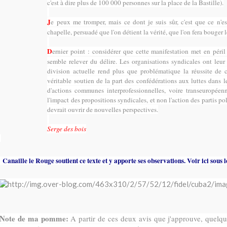
c'est à dire plus de 100 000 personnes sur la place de la Bastille).
J
e peux me tromper, mais ce dont je suis sûr, c'est que ce n'es
chapelle, persuadé que l'on détient la vérité, que l'on fera bouger 
D
ernier point : considérer que cette manifestation met en péril
semble relever du délire. Les organisations syndicales ont leur 
division actuelle rend plus que problématique la réussite de c
véritable soutien de la part des confédérations aux luttes dans l
d'actions communes interprofessionnelles, voire transeuropéenn
l'impact des propositions syndicales, et non l'action des partis pol
devrait ouvrir de nouvelles perspectives.
Serge des bois
Canaille le Rouge soutient ce texte et y apporte ses observations. Voir ici sous l
Note de ma pomme:
A partir de ces deux avis que j'approuve, quelq