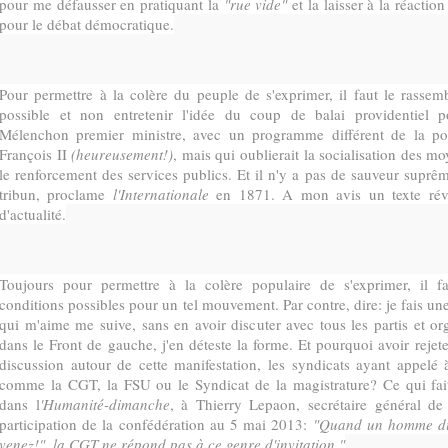
pour me défausser en pratiquant la
"rue vide"
et la laisser à la réactio
pour le débat démocratique.
Pour permettre à la colère du peuple de s'exprimer, il faut le rassem
possible et non entretenir l'idée du coup de balai providentiel 
Mélenchon premier ministre, avec un programme différent de la po
François II
(heureusement!)
, mais qui oublierait la socialisation des m
le renforcement des services publics. Et il n'y a pas de sauveur suprêm
tribun, proclame
l'Internationale
en 1871. A mon avis un texte révol
d'actualité.
Toujours pour permettre à la colère populaire de s'exprimer, il fa
conditions possibles pour un tel mouvement. Par contre, dire: je fais u
qui m'aime me suive, sans en avoir discuter avec tous les partis et or
dans le Front de gauche, j'en déteste la forme. Et pourquoi avoir reje
discussion autour de cette manifestation, les syndicats ayant appelé 
comme la CGT, la FSU ou le Syndicat de la magistrature? Ce qui fait 
dans l
'Humanité-dimanche
, à Thierry Lepaon, secrétaire général d
participation de la confédération au 5 mai 2013:
"Quand un homme dit:
venez!", la CGT ne répond pas à ce genre d'invitation."