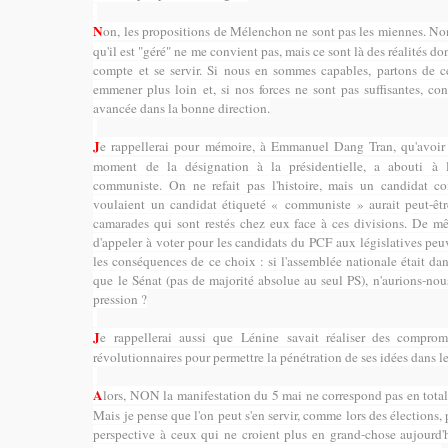
N
on, les propositions de Mélenchon ne sont pas les miennes. Non
qu'il est "géré" ne me convient pas, mais ce sont là des réalités don
compte et se servir. Si nous en sommes capables, partons de c
emmener plus loin et, si nos forces ne sont pas suffisantes, c
avancée dans la bonne direction.
J
e rappellerai pour mémoire, à Emmanuel Dang Tran, qu'avoir r
moment de la désignation à la présidentielle, a abouti à l
communiste. On ne refait pas l'histoire, mais un candidat 
voulaient un candidat étiqueté « communiste » aurait peut-êtr
camarades qui sont restés chez eux face à ces divisions. De m
d'appeler à voter pour les candidats du PCF aux législatives pe
les conséquences de ce choix : si l'assemblée nationale était d
que le Sénat (pas de majorité absolue au seul PS), n'aurions-no
pression ?
J
e rappellerai aussi que Lénine savait réaliser des compro
révolutionnaires pour permettre la pénétration de ses idées dans l
A
lors, NON la manifestation du 5 mai ne correspond pas en totali
Mais je pense que l'on peut s'en servir, comme lors des élections,
perspective à ceux qui ne croient plus en grand-chose aujourd'hu