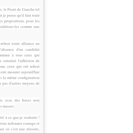
, le Front de Gauche tel
t je pense qu'il faut tenir
es propositions pour les
onsidérons-les comme une
efusé toute alliance au
'absence d'un candidat
commun à tous ceux qui
e entraîné l'adhésion de
ême, ceux qui ont refusé
uvent mesurer aujourd'hui
ans la même configuration
us pas d'autres moyens de
mis avec des forces non
es masses.
té à ce que je souhaite !
 pour redonner courage et
i (si c'est une réussite,