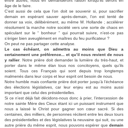
entre autres, nous en demanderont raison lorsqu’ils seront en
âge de le faire.
C’est aussi de cela que l’on doit se souvenir si, pour sacrifier
demain en espérant sauver après-demain, l’on est tenté de
donner sa voix, délibérément, au même M. Hollande ; accélérer
résolument la marche notre société vers une sorte de chaos en
spéculant sur le “ bonheur ” qui pourrait suivre, n’est-ce pas
s’ériger bien aveuglément en maîtres du feu purificateur ?
On peut ne pas partager cette analyse.
Le cas échéant, on admettra au moins que Dieu a
certainement une préférence... et qu’il nous revient de nous
y rallier
. Notre prière doit demander la lumière du très-haut, et
porter dans le même élan tous nos concitoyens, quels qu’ils
soient. Tous ces Français qui sont depuis trop longtemps
malmenés dans leur corps et leur esprit ont besoin de nous.
Notre humble mais confiante prière doit porter jusqu’à l’échéance
des élections législatives, car leur enjeu est au moins aussi
important que celui des présidentielles.
Si ce n’est déjà fait décidons-nous donc à prier, l’intercession de
notre sainte Mère des Cieux étant ici un puissant instrument que
nous a laissé le Christ pour gagner son cœur sacré. Si des
centaines, des milliers, de personnes récitent entre les deux tours
des présidentielles et des législatives la neuvaine qui suit, ou une
autre prière du même esprit, nous pouvons espérer que
demain