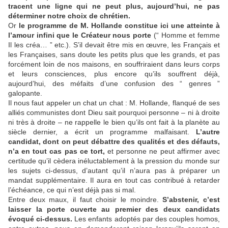
tracent une ligne qui ne peut plus, aujourd’hui, ne pas
déterminer notre choix de chrétien.
Or
le programme de M. Hollande constitue ici une atteinte à
l’amour infini que le Créateur nous porte
(“ Homme et femme
Il les créa… ” etc.). S’il devait être mis en œuvre, les Français et
les Françaises, sans doute les petits plus que les grands, et pas
forcément loin de nos maisons, en souffriraient dans leurs corps
et leurs consciences, plus encore qu’ils souffrent déjà,
aujourd’hui, des méfaits d’une confusion des “ genres ”
galopante.
Il nous faut appeler un chat un chat : M. Hollande, flanqué de ses
alliés communistes dont Dieu sait pourquoi personne – ni à droite
ni très à droite – ne rappelle le bien qu’ils ont fait à la planète au
siècle dernier, a écrit un programme malfaisant.
L’autre
candidat, dont on peut débattre des qualités et des défauts,
n’a en tout cas pas ce tort,
et personne ne peut affirmer avec
certitude qu’il cèdera inéluctablement à la pression du monde sur
les sujets ci-dessus, d’autant qu’il n’aura pas à préparer un
mandat supplémentaire. Il aura en tout cas contribué à retarder
l’échéance, ce qui n’est déjà pas si mal.
Entre deux maux, il faut choisir le moindre.
S’abstenir, c’est
laisser la porte ouverte au premier des deux candidats
évoqué ci-dessus.
Les enfants adoptés par des couples homos,