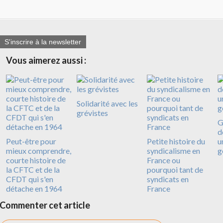
S'inscrire à la newsletter
Vous aimerez aussi :
Solidarité avec les
grévistes
G
d
Peut-être pour
Petite histoire du
u
mieux comprendre,
syndicalisme en
g
courte histoire de
France ou
la CFTC et de la
pourquoi tant de
CFDT qui s'en
syndicats en
détache en 1964
France
Commenter cet article