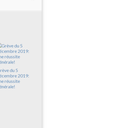
rève du 5
écembre 2019:
ne réussite
énérale!