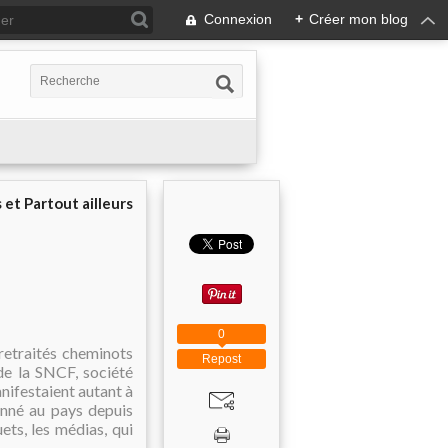
Connexion
+
Créer mon blog
 et Partout ailleurs
0
 retraités cheminots
Repost
 de la SNCF, société
nifestaient autant à
onné au pays depuis
ets, les médias, qui