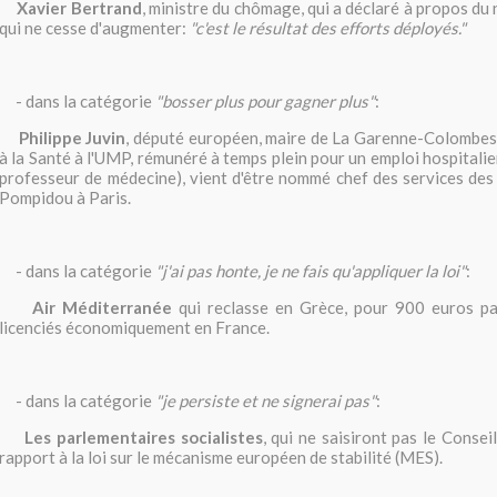
Xavier Bertrand
, ministre du chômage, qui a déclaré à propos d
qui ne cesse d'augmenter:
"c'est le résultat des efforts déployés."
- dans la catégorie
"bosser plus pour gagner plus"
:
Philippe Juvin
, député européen, maire de La Garenne-Colombes,
à la Santé à l'UMP, rémunéré à temps plein pour un emploi hospitalier 
professeur de médecine), vient d'être nommé chef des services des 
Pompidou à Paris.
- dans la catégorie
"j'ai pas honte, je ne fais qu'appliquer la loi"
:
Air Méditerranée
qui reclasse en Grèce, pour 900 euros par
licenciés économiquement en France.
- dans la catégorie
"je persiste et ne signerai pas"
:
Les parlementaires socialistes
, qui ne saisiront pas le Consei
rapport à la loi sur le mécanisme européen de stabilité (MES).