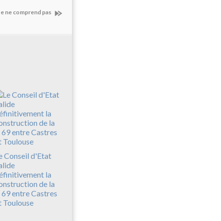
te ne comprend pas
e Conseil d'Etat
alide
éfinitivement la
onstruction de la
 69 entre Castres
t Toulouse