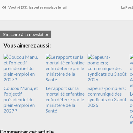
Voutré (53): la route remplace le rail
La Pos
S'inscrire à la newsletter
Vous aimerez aussi :
Coucou Manu, et
Le rapport sur la
Sapeurs-pompiers;
l'objectif
mortalité enfantine
communiqué des
L
présidentiel du
enfin déterré par le
syndicats du 3 août
v
plein-emploi en
ministère de la
2026
d
2027 ?
Santé
c
A
e
Commenter cet article