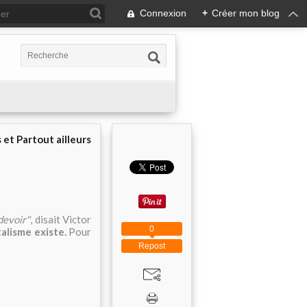
Connexion
+
Créer mon blog
 et Partout ailleurs
 devoir"
, disait Victor
0
alisme existe.
Pour
Repost