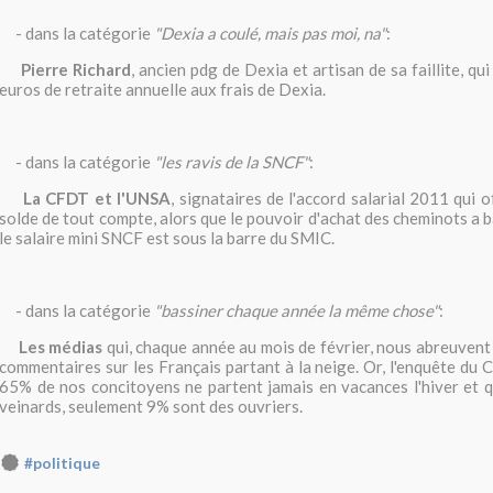
- dans la catégorie
"Dexia a coulé, mais pas moi, na"
:
Pierre Richard
, ancien pdg de Dexia et artisan de sa faillite, q
euros de retraite annuelle aux frais de Dexia.
- dans la catégorie
"les ravis de la SNCF"
:
La CFDT et l'UNSA
, signataires de l'accord salarial 2011 qui 
solde de tout compte, alors que le pouvoir d'achat des cheminots a 
le salaire mini SNCF est sous la barre du SMIC.
- dans la catégorie
"bassiner chaque année la même chose"
:
Les médias
qui, chaque année au mois de février, nous abreuvent
commentaires sur les Français partant à la neige. Or, l'enquête d
65% de nos concitoyens ne partent jamais en vacances l'hiver et 
veinards, seulement 9% sont des ouvriers.
#politique