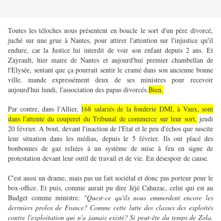
Toutes les téloches nous présentent en boucle le sort d'un père divorcé,
juché sur une grue à Nantes, pour attirer l'attention sur l'injustice qu'il
endure, car la Justice lui interdit de voir son enfant depuis 2 ans. Et
Zayrault, hier maire de Nantes et aujourd'hui premier chambellan de
l'Elysée, sentant que ça pourrait sentir le cramé dans son ancienne bonne
ville, mande expressément deux de ses ministres pour recevoir
aujourd'hui lundi, l'association des papas divorcés.
Bien.
Par contre, dans l'Allier,
168 salariés de la fonderie DMI, à Vaux, sont
dans l'attente du couperet du Tribunal de commerce sur leur sort,
jeudi
20 février. A bout, devant l'inaction de l'Etat et le peu d'échos que suscite
leur situation dans les médias, depuis le 5 février. Ils ont placé des
bonbonnes de gaz reliées à un système de mise à feu en signe de
protestation devant leur outil de travail et de vie. En désespoir de cause.
C'est aussi un drame, mais pas un fait sociétal et donc pas porteur pour le
box-office. Et puis, comme aurait pu dire Jéjé Cahuzac, celui qui est au
Budget comme ministre:
"Quest-ce qu'ils nous emmerdent encore les
derrniers prolos de France? Comme cette lutte des classes des exploités
contre l'exploitation qui n'a jamais existé? Si peut-ête du temps de Zola.