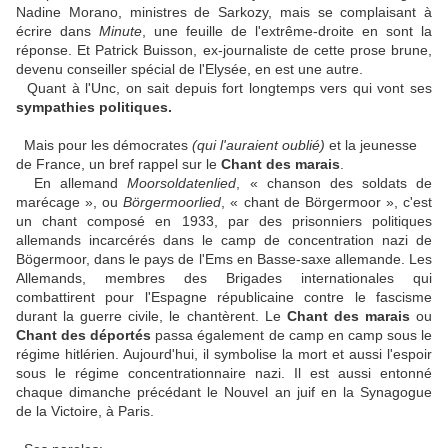
Nadine Morano, ministres de Sarkozy, mais se complaisant à
écrire dans
Minute
, une feuille de l'extrême-droite en sont la
réponse. Et Patrick Buisson, ex-journaliste de cette prose brune,
devenu conseiller spécial de l'Elysée, en est une autre.
Quant à l'Unc, on sait depuis fort longtemps vers qui vont ses
sympathies politiques.
Mais pour les démocrates
(qui l'auraient oublié)
et la jeunesse
de France, un bref rappel sur le
Chant des marais
.
En allemand
Moorsoldatenlied
, « chanson des soldats de
marécage », ou
Börgermoorlied
, « chant de Börgermoor », c'est
un chant composé en 1933, par des prisonniers politiques
allemands incarcérés dans le camp de concentration nazi de
Bögermoor, dans le pays de l'Ems en Basse-saxe allemande. Les
Allemands, membres des Brigades internationales qui
combattirent pour l'Espagne républicaine contre le fascisme
durant la guerre civile, le chantèrent. Le
Chant des marais
ou
Chant des déportés
passa également de camp en camp sous le
régime hitlérien. Aujourd'hui, il symbolise la mort et aussi l'espoir
sous le régime concentrationnaire nazi. Il est aussi entonné
chaque dimanche précédant le Nouvel an juif en la Synagogue
de la Victoire, à Paris.