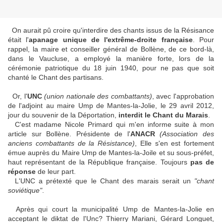
On aurait pû croire qu'interdire des chants issus de la Résisance
était l'
apanage unique de l'extrême-droite française
. Pour
rappel, la maire et conseiller général de Bollène, de ce bord-là,
dans le Vaucluse, a employé la manière forte, lors de la
cérémonie patriotique du 18 juin 1940, pour ne pas que soit
chanté le Chant des partisans.
Or, l'
UNC
(union nationale des combattants)
, avec l'approbation
de l'adjoint au maire Ump de Mantes-la-Jolie, le 29 avril 2012,
jour du souvenir de la Déportation,
interdit le Chant du Marais
.
C'est madame Nicole Primard qui m'en informe suite à mon
article sur Bollène. Présidente de l'
ANACR
(Association des
anciens combattants de la Résistance)
, Elle s'en est fortement
émue auprès du Maire Ump de Mantes-la-Joile et su sous-préfet,
haut représentant de la République française. Toujours
pas de
réponse
de leur part.
L'UNC a prétexté que le Chant des marais serait un
"chant
soviétique"
.
Après qui court la municipalité Ump de Mantes-la-Jolie en
acceptant le diktat de l'Unc? Thierry Mariani, Gérard Longuet,