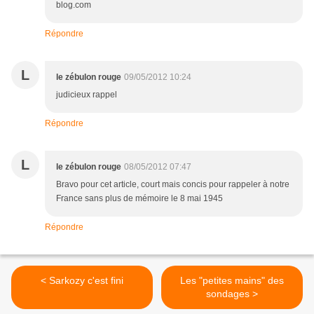
blog.com
Répondre
L
le zébulon rouge
09/05/2012 10:24
judicieux rappel
Répondre
L
le zébulon rouge
08/05/2012 07:47
Bravo pour cet article, court mais concis pour rappeler à notre
France sans plus de mémoire le 8 mai 1945
Répondre
< Sarkozy c'est fini
Les "petites mains" des
sondages >