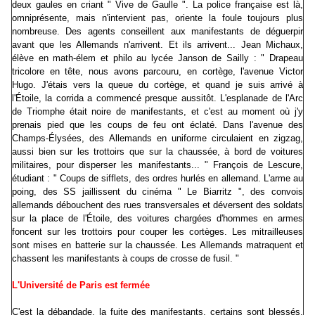
deux gaules en criant " Vive de Gaulle ". La police française est là,
omniprésente, mais n'intervient pas, oriente la foule toujours plus
nombreuse. Des agents conseillent aux manifestants de déguerpir
avant que les Allemands n'arrivent. Et ils arrivent... Jean Michaux,
élève en math-élem et philo au lycée Janson de Sailly : " Drapeau
tricolore en tête, nous avons parcouru, en cortège, l'avenue Victor
Hugo. J'étais vers la queue du cortège, et quand je suis arrivé à
l'Étoile, la corrida a commencé presque aussitôt. L'esplanade de l'Arc
de Triomphe était noire de manifestants, et c'est au moment où j'y
prenais pied que les coups de feu ont éclaté. Dans l'avenue des
Champs-Élysées, des Allemands en uniforme circulaient en zigzag,
aussi bien sur les trottoirs que sur la chaussée, à bord de voitures
militaires, pour disperser les manifestants... " François de Lescure,
étudiant : " Coups de sifflets, des ordres hurlés en allemand. L'arme au
poing, des SS jaillissent du cinéma " Le Biarritz ", des convois
allemands débouchent des rues transversales et déversent des soldats
sur la place de l'Étoile, des voitures chargées d'hommes en armes
foncent sur les trottoirs pour couper les cortèges. Les mitrailleuses
sont mises en batterie sur la chaussée. Les Allemands matraquent et
chassent les manifestants à coups de crosse de fusil. "
L'Université de Paris est fermée
C'est la débandade, la fuite des manifestants, certains sont blessés,