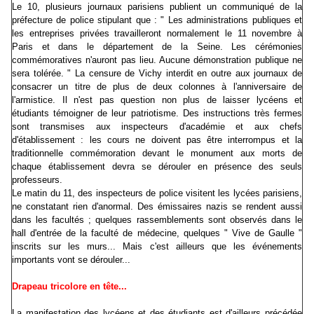
Le 10, plusieurs journaux parisiens publient un communiqué de la
préfecture de police stipulant que : " Les administrations publiques et
les entreprises privées travailleront normalement le 11 novembre à
Paris et dans le département de la Seine. Les cérémonies
commémoratives n'auront pas lieu. Aucune démonstration publique ne
sera tolérée. " La censure de Vichy interdit en outre aux journaux de
consacrer un titre de plus de deux colonnes à l'anniversaire de
l'armistice. Il n'est pas question non plus de laisser lycéens et
étudiants témoigner de leur patriotisme. Des instructions très fermes
sont transmises aux inspecteurs d'académie et aux chefs
d'établissement : les cours ne doivent pas être interrompus et la
traditionnelle commémoration devant le monument aux morts de
chaque établissement devra se dérouler en présence des seuls
professeurs.
Le matin du 11, des inspecteurs de police visitent les lycées parisiens,
ne constatant rien d'anormal. Des émissaires nazis se rendent aussi
dans les facultés ; quelques rassemblements sont observés dans le
hall d'entrée de la faculté de médecine, quelques " Vive de Gaulle "
inscrits sur les murs... Mais c'est ailleurs que les événements
importants vont se dérouler...
Drapeau tricolore en tête...
La manifestation des lycéens et des étudiants est d'ailleurs précédée