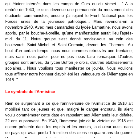
qui étaient internés dans les camps de Gurs ou du Vernet... " A la
rentrée de 1940, je suis devenue une permanente du mouvement des
étudiants communistes, ensuite j'ai rejoint le Front National puis les
Forces unies de la jeunesse patriotique... Mais revenons-en à
novembre 1940. Avec mes camarades du lycée Lamartine, nous avons
appris, par le bouche-à-oreille, qu'une manifestation aurait lieu l'après-
midi du 11. Notre groupe s'est donné rendez-vous au coin des
boulevards Saint-Michel et Saint-Germain, devant les Thermes. Au
bout d'un certain temps, nous nous sommes retrouvés une trentaine,
mais sans nous parler, pour ne pas nous faire remarquer. D'autres
groupes sont arrivés, du lycée Buffon je crois, d'autres établissements
scolaires... Nous voulions tous manifester ce jour-là. Nous voulions
tous affirmer notre honneur d'avoir été les vainqueurs de l'Allemagne en
1918. "
Le symbole de l'Armistice
Rien de surprenant à ce que l'anniversaire de l'Armistice de 1918 ait
mobilisé tant de jeunes et que, malgré le danger encouru, ils aient
voulu commémorer cette date en rappelant aux Allemands leur défaite,
22 ans auparavant. En 1940, l'immense joie de la victoire de 1918 est
encore présente dans les esprits et les coeurs, la douleur aussi dans
ce pays qui avait perdu 1,5 million des siens en quatre ans de guerre.