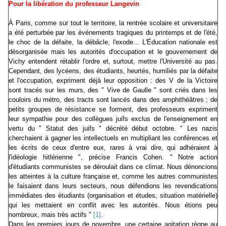
Pour la libération du professeur Langevin
À Paris, comme sur tout le territoire, la rentrée scolaire et universitaire
a été perturbée par les événements tragiques du printemps et de l'été,
le choc de la défaite, la débâcle, l'exode... L'Éducation nationale est
désorganisée mais les autorités d'occupation et le gouvernement de
Vichy entendent rétablir l'ordre et, surtout, mettre l'Université au pas.
Cependant, des lycéens, des étudiants, heurtés, humiliés par la défaite
et l'occupation, expriment déjà leur opposition : des V de la Victoire
sont tracés sur les murs, des " Vive de Gaulle " sont criés dans les
couloirs du métro, des tracts sont lancés dans des amphithéâtres ; de
petits groupes de résistance se forment, des professeurs expriment
leur sympathie pour des collègues juifs exclus de l'enseignement en
vertu du " Statut des juifs " décrété début octobre. " Les nazis
cherchaient à gagner les intellectuels en multipliant les conférences et
les écrits de ceux d'entre eux, rares à vrai dire, qui adhéraient à
l'idéologie hitlérienne ", précise Francis Cohen. " Notre action
d'étudiants communistes se déroulait dans ce climat. Nous dénoncions
les atteintes à la culture française et, comme les autres communistes
le faisaient dans leurs secteurs, nous défendions les revendications
immédiates des étudiants (organisation et études, situation matérielle)
qui les mettaient en conflit avec les autorités. Nous étions peu
nombreux, mais très actifs "
[1]
.
Dans les premiers jours de novembre, une certaine agitation règne au