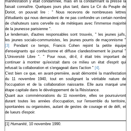
manifestation y était condamnée, mais en la condamnant la presse la
faisait connaître. Quelques jours plus tard, dans Le Cri du Peuple de
Doriot, on pouvait lire : " Nous recevons de nombreuses lettres
d'étudiants qui nous demandent de ne pas confondre un certain nombre
de chahuteurs sans cervelle ou de métèques avec l'immense majorité
de la jeunesse parisienne ".
Le lendemain, d'autres responsables sont trouvés, " les jeunes juifs,
les jeunes socialo-communistes, les jeunes pourris de maçonnisme "
[3]
.
Pendant ce temps, Francis Cohen rejoint la petite équipe
d'enseignants qui confectionne et diffuse clandestinement le journal "
L'Université Libre ". " Pour nous, dit-il, il était très important de
continuer à montrer qu'existait dans ce milieu un état d'esprit qui
refusait la collaboration et s'engageait dans l'action "
[4]
.
C'est bien ce que, en avant-première, avait démontré la manifestation
du 11 novembre 1940, tout en soulignant la véritable nature de
l'occupation et de la collaboration naissante. Elle aura marqué une
étape capitale dans le développement de la Résistance.
Quant aux commémorations du 11 novembre, elles se poursuivront
durant toutes les années d'occupation, sur l'ensemble du territoire,
spontanées ou organisées, autant de gestes de courage et de défi, et
de lueurs d'espoir.
[1]
Humanité
, 10 novembre 1990.