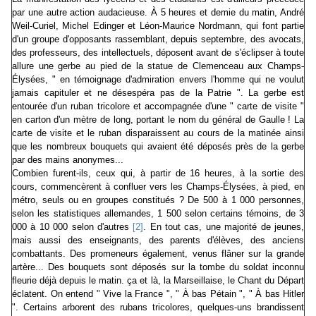
par une autre action audacieuse. À 5 heures et demie du matin, André
Weil-Curiel, Michel Edinger et Léon-Maurice Nordmann, qui font partie
d'un groupe d'opposants rassemblant, depuis septembre, des avocats,
des professeurs, des intellectuels, déposent avant de s'éclipser à toute
allure une gerbe au pied de la statue de Clemenceau aux Champs-
Élysées, " en témoignage d'admiration envers l'homme qui ne voulut
jamais capituler et ne désespéra pas de la Patrie ". La gerbe est
entourée d'un ruban tricolore et accompagnée d'une " carte de visite "
en carton d'un mètre de long, portant le nom du général de Gaulle ! La
carte de visite et le ruban disparaissent au cours de la matinée ainsi
que les nombreux bouquets qui avaient été déposés près de la gerbe
par des mains anonymes...
Combien furent-ils, ceux qui, à partir de 16 heures, à la sortie des
cours, commencèrent à confluer vers les Champs-Élysées, à pied, en
métro, seuls ou en groupes constitués ? De 500 à 1 000 personnes,
selon les statistiques allemandes, 1 500 selon certains témoins, de 3
000 à 10 000 selon d'autres
[2]
. En tout cas, une majorité de jeunes,
mais aussi des enseignants, des parents d'élèves, des anciens
combattants. Des promeneurs également, venus flâner sur la grande
artère... Des bouquets sont déposés sur la tombe du soldat inconnu
fleurie déjà depuis le matin. ça et là, la Marseillaise, le Chant du Départ
éclatent. On entend " Vive la France ", " À bas Pétain ", " À bas Hitler
". Certains arborent des rubans tricolores, quelques-uns brandissent