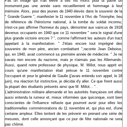
Pas un village qui n'ait élevé à ses fils morts pour la patrie un
monument,pas une année sans recueillement et hommage à leur
mémoire. Alors, pour des jeunes de 1940 élevés dans le souvenir de la
" Grande Guerre ", manifester le 11 novembre à l'Arc de Triomphe, lieu
de référence de l'héroïsme national, à la tombe du soldat inconnu,
n'est-ce pas affirmer l'honneur du pays, démontrer aux vaincus de 1918
devenus occupants en 1940 que ce 11 novembre " sera le signal d'une
plus grande victoire encore ? ", comme l'affirment les auteurs d'un tract
appelant à la manifestation. " J'étais encore tout imprégné des
souvenirs de mon père, ancien combattant ",raconte Jean Deboise,
qui, en 1940, avait commencé sa première année de médecine. " Je ne
savais rien encore du nazisme, mais je n'aimais pas les Allemands.
Aussi, quand notre professeur de physique, M. Millot, nous apprit en
cours qu'une manifestation était prévue le 11 novembre contre
l'occupant et pour le général de Gaulle (j'avais entendu son appel, le 18
juin), ma réaction fut instinctive, je décidai d'y aller. Ce que firent aussi
la plupart des étudiants présents ainsi que M. Millot... ".
L'administration militaire allemande et les autorités françaises ont elles
aussi entendu la rumeur et, mieux informées que quiconque, sont bien
conscientes de l'influence néfaste que pourront avoir pour elles les
traditionnelles commémorations du 11 novembre et, qui plus est, d'une
certaine ampleur. Elles tentent de les prévenir en prenant une série de
mesures, dont celle annonçant que ce jour de fête nationale ne sera
pas chômé.