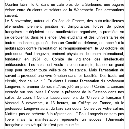
Quartier latin ; le 6, dans un café près de la Sorbonne, une bagarre
éclate entre étudiants et soldats de la Wehrmacht. Des arrestations
suivent.
Le 8 novembre, autour du Collège de France, des auto-mitrailleuses
allemandes prennent position et d'importantes forces de police
françaises se déploient : une manifestation organisée, la première, va
se dérouler là, dans le silence. Des étudiants et des universitaires de
toutes tendances, groupés dans un Comité de défense, ont appelé à la
mobilisation contre l'arrestation et l'emprisonnement, le 30 octobre, du
professeur Paul Langevin, éminent physicien de renom international,
fondateur en 1934 du Comité de vigilance des intellectuels
antifascistes. Les nazis ont voulu faire un exemple, frapper un grand
coup pour stopper toute vélléité de résistance. Mais l'arrestation du
savant a provoqué une vive émotion dans les facultés. Des tracts ont
circulé, dont celui-ci : " Étudiants ! contre l'arrestation du professeur
Langevin, le premier de nos maîtres jeté en prison ! Contre la censure
exercée sur nos livres ! Contre la présence de la Gestapo dans nos
salles de cours ! Contre l'asservissement de l'Université française !
Vendredi 8 novembre, à 16 heures, au Collège de France, où le
professeur Langevin aurait dû faire son cours. Conservez votre calme.
N'offrez pas de prétexte à la répression... " Paul Langevin ne sera pas
libéré mais la manifestation représente un succès, l'Université
française a prouvé qu'elle n'est pas muselée.