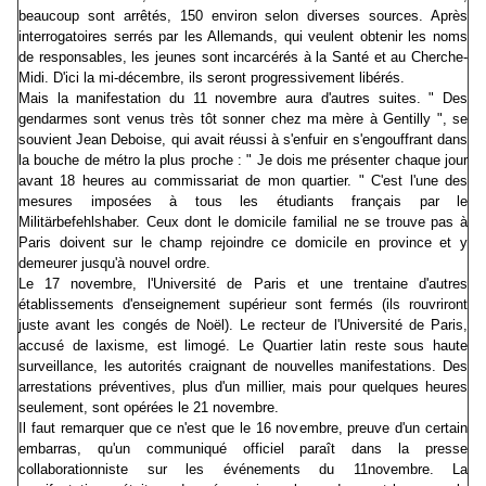
beaucoup sont arrêtés, 150 environ selon diverses sources. Après
interrogatoires serrés par les Allemands, qui veulent obtenir les noms
de responsables, les jeunes sont incarcérés à la Santé et au Cherche-
Midi. D'ici la mi-décembre, ils seront progressivement libérés.
Mais la manifestation du 11 novembre aura d'autres suites. " Des
gendarmes sont venus très tôt sonner chez ma mère à Gentilly ", se
souvient Jean Deboise, qui avait réussi à s'enfuir en s'engouffrant dans
la bouche de métro la plus proche : " Je dois me présenter chaque jour
avant 18 heures au commissariat de mon quartier. " C'est l'une des
mesures imposées à tous les étudiants français par le
Militärbefehlshaber. Ceux dont le domicile familial ne se trouve pas à
Paris doivent sur le champ rejoindre ce domicile en province et y
demeurer jusqu'à nouvel ordre.
Le 17 novembre, l'Université de Paris et une trentaine d'autres
établissements d'enseignement supérieur sont fermés (ils rouvriront
juste avant les congés de Noël). Le recteur de l'Université de Paris,
accusé de laxisme, est limogé. Le Quartier latin reste sous haute
surveillance, les autorités craignant de nouvelles manifestations. Des
arrestations préventives, plus d'un millier, mais pour quelques heures
seulement, sont opérées le 21 novembre.
Il faut remarquer que ce n'est que le 16 novembre, preuve d'un certain
embarras, qu'un communiqué officiel paraît dans la presse
collaborationniste sur les événements du 11novembre. La