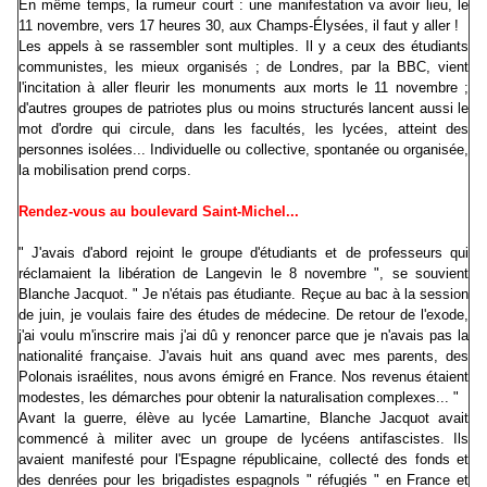
En même temps, la rumeur court : une manifestation va avoir lieu, le
11 novembre, vers 17 heures 30, aux Champs-Élysées, il faut y aller !
Les appels à se rassembler sont multiples. Il y a ceux des étudiants
communistes, les mieux organisés ; de Londres, par la BBC, vient
l'incitation à aller fleurir les monuments aux morts le 11 novembre ;
d'autres groupes de patriotes plus ou moins structurés lancent aussi le
mot d'ordre qui circule, dans les facultés, les lycées, atteint des
personnes isolées... Individuelle ou collective, spontanée ou organisée,
la mobilisation prend corps.
Rendez-vous au boulevard Saint-Michel...
" J'avais d'abord rejoint le groupe d'étudiants et de professeurs qui
réclamaient la libération de Langevin le 8 novembre ", se souvient
Blanche Jacquot. " Je n'étais pas étudiante. Reçue au bac à la session
de juin, je voulais faire des études de médecine. De retour de l'exode,
j'ai voulu m'inscrire mais j'ai dû y renoncer parce que je n'avais pas la
nationalité française. J'avais huit ans quand avec mes parents, des
Polonais israélites, nous avons émigré en France. Nos revenus étaient
modestes, les démarches pour obtenir la naturalisation complexes... "
Avant la guerre, élève au lycée Lamartine, Blanche Jacquot avait
commencé à militer avec un groupe de lycéens antifascistes. Ils
avaient manifesté pour l'Espagne républicaine, collecté des fonds et
des denrées pour les brigadistes espagnols " réfugiés " en France et