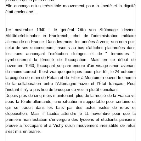
Elle annonça qu'un irrésistible mouvement pour la liberté et la dignité
était enclenché...
1er novembre 1940 : le général Otto von Stülpnagel devient
Militärbefehlshaber in Frankreich, chef de l'administration militaire
allemande en France. Dans les mois, les années à venir, son nom puis
celui de ses successeurs, inscrits au bas d'affiches placardées dans
les rues annonçant l'exécution d'otages et de " terroristes ",
symboliseront la férocité de l'occupation. Mais en ce début de
novembre 1940,
l'occupant se pare encore d'un visage sinon avenant
du moins correct. Il est vrai que quelques jours plus tôt, le 24 octobre,
la poignée de main de Pétain et de Hitler à Montoire a ouvert le chemin
de la collaboration entre l'Allemagne nazie et l'État français. Pour
l'instant il n'y a pas lieu de brusquer ce voisin plutôt conciliant.
Depuis près de cinq mois maintenant, plus de la moitié de la France vit
sous la férule allemande, une situation insupportable pour certains et
qui se traduit dans les faits par des actes isolés de refus et
d'opposition. Mais il faudra attendre le 11 novembre pour que la
première manifestation d'envergure des lycéens et étudiants parisiens
prouve à l'occupant et à Vichy qu'un mouvement irrésistible de refus
s'est mis en branle.