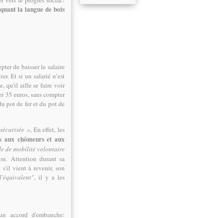
r vers le progrès social?
quant la langue de bois
ter de baisser le salaire
r. Et si un salarié n’est
 qu'il aille se faire voir
uer 35 euros, sans compter
du pot de fer et du pot de
 sécurisée »
, En effet, les
s aux chômeurs et aux
e de mobilité volontaire
ion. Attention durant sa
 s'il vient à revenir, son
l'équivalent"
, il y a les
ucun accord d'embauche: