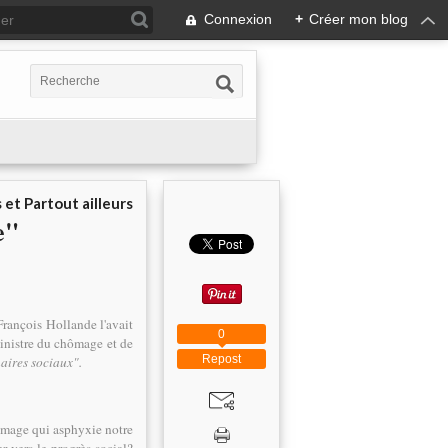
Connexion
+
Créer mon blog
 et Partout ailleurs
e"
rançois Hollande l'avait
0
ministre du chômage et de
Repost
aires sociaux".
ômage qui asphyxie notre