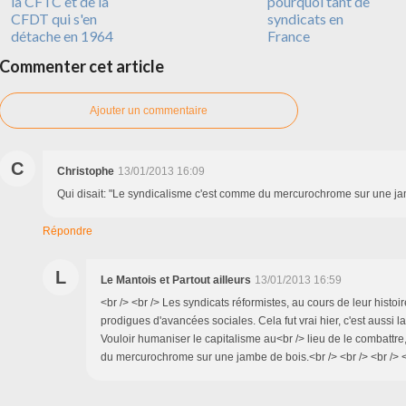
la CFTC et de la
pourquoi tant de
CFDT qui s'en
syndicats en
détache en 1964
France
Commenter cet article
Ajouter un commentaire
C
Christophe
13/01/2013 16:09
Qui disait: "Le syndicalisme c'est comme du mercurochrome sur une ja
Répondre
L
Le Mantois et Partout ailleurs
13/01/2013 16:59
<br /> <br /> Les syndicats réformistes, au cours de leur histoir
prodigues d'avancées sociales. Cela fut vrai hier, c'est aussi la
Vouloir humaniser le capitalisme au<br /> lieu de le combattre, 
du mercurochrome sur une jambe de bois.<br /> <br /> <br /> <