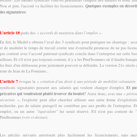
société? Les mêmes syndicats vont-ils pérenniser l'emploi des salariés et donc alle
Quelques exemples en décorti
Non et pire, l'accord va faciliter les licenciements.
des signataires:
L’article 18
parle des
« accords de maintien dans l’emploi »
.
En fait, le Medef a obtenu l’aval des 3 syndicats pour pratiquer un chantage : accep
et de moduler le temps de travail contre une éventuelle promesse de ne pas licencie
pas content avec l’accord patronat-syndicats conclu dans l’entreprise sur cette base,
ailleurs. Et s'il n'est pas toujours content, il y a les Prud'hommes où il faudra banq
les frais d'un défenseur, pour justement pouvoir se défendre. La version 21e siècle 
terre de Jean de La Fontaine...
L’article 7
évoque la
« création d’un droit à une période de mobilité volontaire
Et pa
syndicats signataires pensent aux salariés qui veulent changer d'emploi.
précaires qui voudraient plutôt trouver du boulot?
Ainsi donc, avec une
« périod
sécurisée »
, l'exploité peut aller chercher ailleurs une autre forme d'exploitat
recherche, pas de salaire puisqu'il ne contribue pas aux profits de l'entreprise. Et
emploi, ou un autre
"équivalent"
lui serait réservé. S'il n'est pas content de
"
Prudhommes
(voir ci-dessus)
.
Les articles suivants autorisent plus facilement les licenciements, sans a