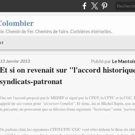
Colombier
le. Chemin de Fer. Chemins de faire. Corbières éternelles.
ct
13 Janvier 2013
Publié par
Le Mantois
Et si on revenait sur "l'accord historiqu
syndicats-patronat
Oui sur l'accord proposé par le MEDEF et signé par la CFDT, la CFTC et la CGC. F
appelé de ses voeux pour
"sécuriser l'emploi"
. Et donc, lui et Michel Sapin, son 
la précarité, ne pouvaient que se féliciter d'une signature
"historique"
entre
"parten
Or, parlons clair, les signatures CFDT-CFTC-CGC vont-elles réduire le fléau du ch