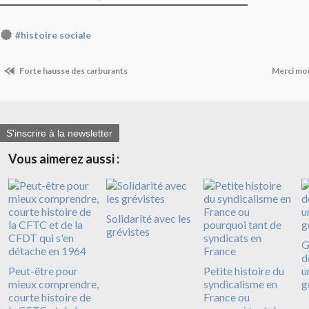
#histoire sociale
Forte hausse des carburants
Merci mon
S'inscrire à la newsletter
Vous aimerez aussi :
Solidarité avec les
grévistes
G
d
Peut-être pour
Petite histoire du
u
mieux comprendre,
syndicalisme en
g
courte histoire de
France ou