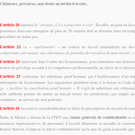
Chômeurs, précaires, sans doute un turbin d'avenir...
L’article 20
autorise le
"circulez, il n'y a plus rien à voir"
. En effet, un plan de li
personnes dans une entreprise de plus de 50 salariés doit se dérouler dans un tem
procédure ne traîne pas.
L’article 22
va
« expérimenter »
un contrat de travail intermittent sur de
comportant, par nature, une alternance de périodes de travail et de non travail. »
L’article 23
intervient dans l’ordre des licenciements, pour introduire une distorsi
notion de privilège accordé à la compétence professionnelle, au choix de la directio
L’article 25
contourne les tribunaux prud’homaux par l’établissement d’un barè
indemnités de licenciement. Les signataires modifient donc à la baisse le Code d
ça
« faciliter la conciliation prud’homale »
. Il s’agit de substituer aux tribuna
telle méthode permet de mettre au rencart toutes les juridictions, par simple acc
commerce, au service du seul patronat.
L’article 26
raccourcit considérablement le délai de prescription du recours devan
clause générale de confidentialité
Enfin, le Medef a obtenu de la CFDT une
en m
instances représentatives du personnel. L'accord détermine et encadre le contenu
fournir. Surtout, il impose la stricte confidentialité sur le peu de grain à moudre que