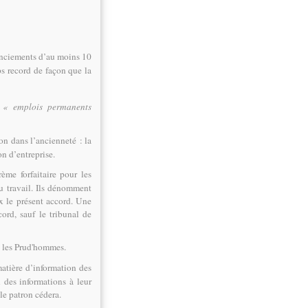
cenciements d’au moins 10
ps record de façon que la
s
« emplois permanents
on dans l’ancienneté : la
n d’entreprise.
me forfaitaire pour les
u travail. Ils dénomment
ux le présent accord. Une
ord, sauf le tribunal de
t les Prud'hommes.
atière d’information des
 des informations à leur
 le patron cédera.