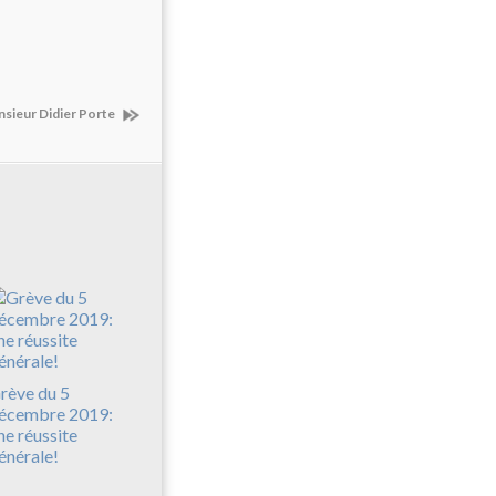
sieur Didier Porte
rève du 5
écembre 2019:
ne réussite
énérale!