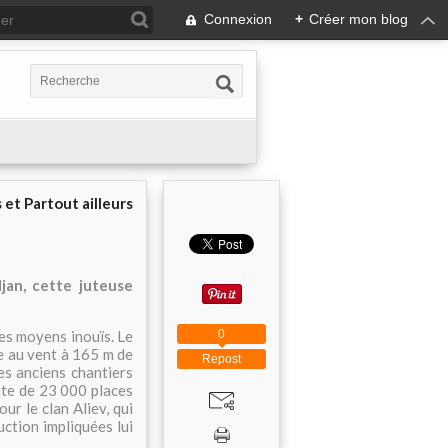
Connexion
+
Créer mon blog
 et Partout ailleurs
jan, cette juteuse
0
es moyens inouïs. Le
ue au vent à 165 m de
Repost
es anciens chantiers
nte de 23 000 places
ur le clan Aliev, qui
ction impliquées lui