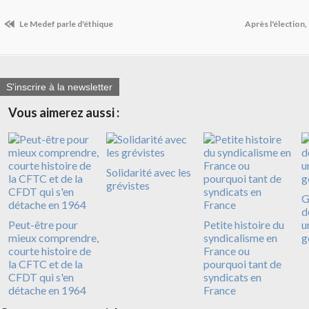
Le Medef parle d'éthique
Après l'élection,
S'inscrire à la newsletter
Vous aimerez aussi :
Solidarité avec les
grévistes
G
d
Peut-être pour
Petite histoire du
u
mieux comprendre,
syndicalisme en
g
courte histoire de
France ou
la CFTC et de la
pourquoi tant de
CFDT qui s'en
syndicats en
détache en 1964
France