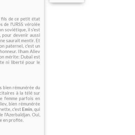
fils de ce petit état
ps de l'URSS vérolée
n soviétique, il s'est
, pour devenir aussi
 ne saurait mentir. Et
n paternel, c'est un
honneur. Ilham Aliev
'on mérite: Dubaï est
te ni liberté pour le
rès bien rémunérée du
itaires à la télé sur
ne femme parfois en
Aliev, bien rémunérée
nette, c'est
Emin
, qui
e l'Azerbaïdjan. Oui,
e en profite.