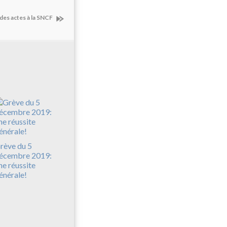
 des actes à la SNCF
rève du 5
écembre 2019:
ne réussite
énérale!