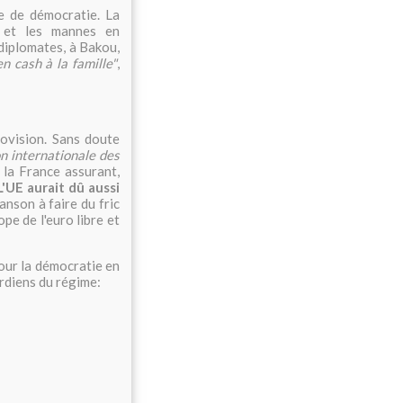
e de démocratie. La
n et les mannes en
diplomates, à Bakou,
 cash à la famille"
,
rovision. Sans doute
n internationale des
 la France assurant,
L'UE aurait dû aussi
hanson à faire du fric
pe de l'euro libre et
our la démocratie en
ardiens du régime: