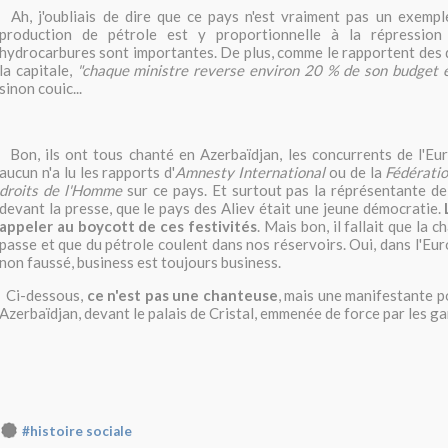
Ah, j'oubliais de dire que ce pays n'est vraiment pas un exempl
production de pétrole est y proportionnelle à la répressio
hydrocarbures sont importantes. De plus, comme le rapportent des 
la capitale,
"chaque ministre reverse environ 20 % de son budget en
sinon couic...
Bon, ils ont tous chanté en Azerbaïdjan, les concurrents de l'Eu
aucun n'a lu les rapports d'
Amnesty International
ou de la
Fédératio
droits de l'Homme
sur ce pays. Et surtout pas la réprésentante de
devant la presse, que le pays des Aliev était une jeune démocratie.
appeler au boycott de ces festivités
. Mais bon, il fallait que la c
passe et que du pétrole coulent dans nos réservoirs. Oui, dans l'Euro
non faussé, business est toujours business.
Ci-dessous,
ce n'est pas une chanteuse
, mais une manifestante p
Azerbaïdjan, devant le palais de Cristal, emmenée de force par les g
#histoire sociale