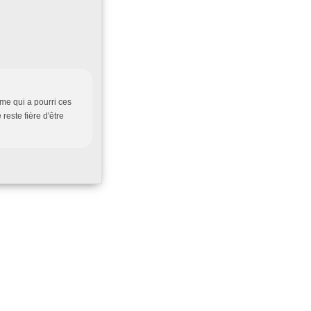
sme qui a pourri ces
reste fière d'être