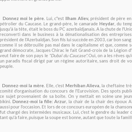
Donnez moi le père
. Lui, c''est
Ilham Aliev,
président de père en 
pétrolier du Caucase. Le grand-père, le camarade
Heydar
, du tem
jusqu'à la tête, était le boss du PC azerbaïdjanais. A la chute de l'Unio
reconverti dans le business à la dénationalisation des entreprises
président de l'Azerbaïdjan. Son fils lui succède en 2003, car bon sang
comme il se débrouille pas mal dans le capitalisme et que, comme so
grand démocrate, Jacques Chirac le fait Grand-croix de la Légion d'
veut faire de son pays le
"Dubaï du Caucase".
Oui, on a les rêves qu
un paradis fiscal dirigé par un régime autoritaire, sans droit de vo
peuple.
Donnez-moi la mère
. Elle, c'est
Merhiban Alieva
, la cheftaine t
comité d'organisation du concours de l'Eurovision. Des spots public
ce sujet provenaient de sa boîte. On y mettait en scène une jeu
bikini.
Donnez-moi la fille
:
Arzur
, la chair de la chair des époux 
aussi pour l'occasion. Et lors de ce concours européen de la chanson
fut chargé des intermèdes musicaux. Lui, c'est le gendre du leader d
tant qu'à faire, puisque la soupe est bonne, autant que toute la famill