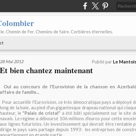
Colombier
le. Chemin de Fer. Chemins de faire. Corbières éternelles.
ct
28 Mai 2012
Publié par
Le Mantois
Et bien chantez maintenant
Oui au concours de l'Eurovision de la chanson en Azerbaïd
affaire de famille...
Pour accueillir l'Eurovision, ce très démocratique pays a déployé d
long de la baie, au pied d'un gigantesque drapeau national qui claq
hauteur, le
"Palais de cristal"
a été bâti spécialement sur le site d
navals. Le régime a déboursé 106 millions d'euros pour cette encei
aux lignes futuristes. Un investissement qui devrait être rentable po
dirige le pays sans partage depuis 1993: les entreprises de constru
appartiennent en grande partie.