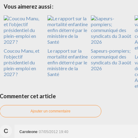
Vous aimerez aussi :
Coucou Manu, et
Le rapport sur la
Sapeurs-pompiers;
l'objectif
mortalité enfantine
communiqué des
L
présidentiel du
enfin déterré par le
syndicats du 3 août
v
plein-emploi en
ministère de la
2026
d
2027 ?
Santé
c
A
e
Commenter cet article
Ajouter un commentaire
C
Caroleone
07/05/2012 19:40