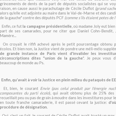
grincements de dents de la part de députés socialistes qui se vo
raison, en cause aussi le parachutage de Cécile Duflot
(grand sach
alors qu'elle est adjointe au maire dans le Val-de-Marne et des cand
de la gauche" contre des députés PCF
(comme s'ils étaient potes de l
Enfin, ce fut
la campagne présidentielle
, où madame Joly eut bien 
part de ses camarades, pour ne citer que Daniel Cohn-Bendit,
Mamère...
On croyait le rififi achevé après le petit pourcentage obtenu p
écolos. Et bien non, la Justice vient de pondre une méli-mélo suppl
de grande instance de Paris vient d'invalider les investit
circonscriptions dites "union de la gauche
". Je peux vous d
beaucoup de monde au Ps.
Enfin, qu'avait à voir la Justice en plein milieu du pataquès de E
Et, bien, le courant
Envie (pas celui produit par l'énergie nucl
composantes du parti écolo
), qui avait obtenu plus de 25% des
recueillait peu ou pas de grain à moudre dans les investitures pour le
en toute franche camaraderie, il est passé cevant la justice:
d'où
procédure de désignation
.
Oui, c'est un fait, le courant de Céclie Duflot avait trusté un max