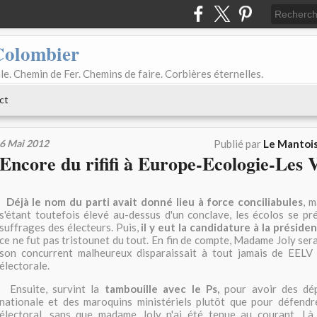
Colombier
le. Chemin de Fer. Chemins de faire. Corbières éternelles.
ct
6 Mai 2012
Publié par
Le Mantois
Encore du rififi à Europe-Ecologie-Les 
Déjà le nom du parti avait donné lieu à force conciliabules
, 
s'étant toutefois élevé au-dessus d'un conclave, les écolos se pr
suffrages des électeurs. Puis,
il y eut la candidature à la présiden
ce ne fut pas tristounet du tout. En fin de compte, Madame Joly sera
son concurrent malheureux disparaissait à tout jamais de EEL
électorale.
Ensuite, survint la
tambouille avec le Ps,
pour avoir des dép
nationale et des maroquins ministériels plutôt que pour défendr
électoral, sans que madame Joly n'ai été tenue au courant. Là,