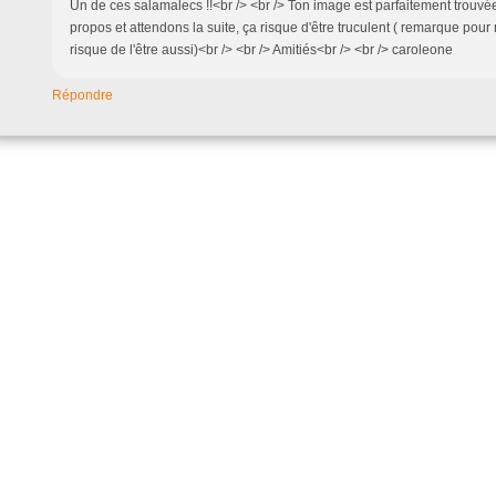
Un de ces salamalecs !!<br /> <br /> Ton image est parfaitement trouvée 
propos et attendons la suite, ça risque d'être truculent ( remarque pou
risque de l'être aussi)<br /> <br /> Amitiés<br /> <br /> caroleone
Répondre