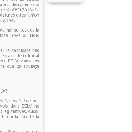
yaient détrôner sans
em de EELV)
à Paris,
idatures dites "union
'Elysée)
.
du mal, surtout de la
 José Bové ou Noël
ar la candidate des
émentaire:
le tribunal
ures EELV dans les
ire que ça soulage
ELV?
éaire, mais l'un des
 voix dans EELV, ne
s législatives. Aussi,
 l'annulation de la
 de sièges, alors que