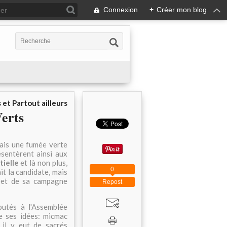
Connexion
+
Créer mon blog
 et Partout ailleurs
Verts
mais une fumée verte
ésentèrent ainsi aux
tielle
et là non plus,
0
it la candidate, mais
V et de sa campagne
Repost
utés à l'Assemblée
e ses idées: micmac
 il y eut de sacrés