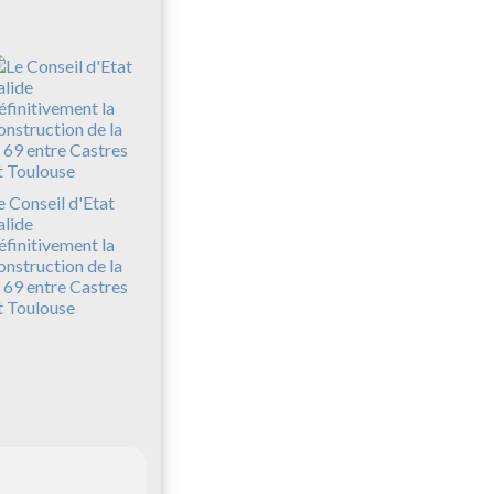
e Conseil d'Etat
alide
éfinitivement la
onstruction de la
 69 entre Castres
t Toulouse