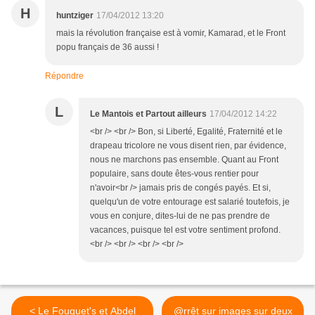
H
huntziger
17/04/2012 13:20
mais la révolution française est à vomir, Kamarad, et le Front
popu français de 36 aussi !
Répondre
L
Le Mantois et Partout ailleurs
17/04/2012 14:22
<br /> <br /> Bon, si Liberté, Egalité, Fraternité et le
drapeau tricolore ne vous disent rien, par évidence,
nous ne marchons pas ensemble. Quant au Front
populaire, sans doute êtes-vous rentier pour
n'avoir<br /> jamais pris de congés payés. Et si,
quelqu'un de votre entourage est salarié toutefois, je
vous en conjure, dites-lui de ne pas prendre de
vacances, puisque tel est votre sentiment profond.
<br /> <br /> <br /> <br />
< Le Fouquet's et Abdel
@rrêt sur images sur deux