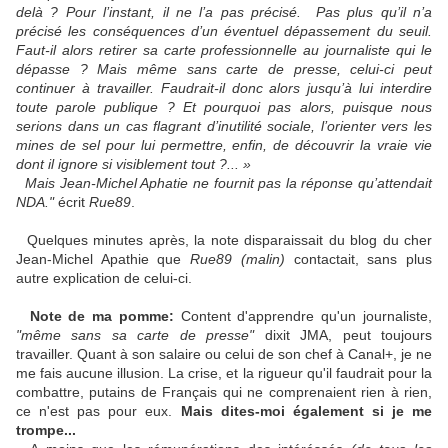
delà ? Pour l’instant, il ne l’a pas précisé.
Pas plus qu’il n’a
précisé les conséquences d’un éventuel dépassement du seuil.
Faut-il alors retirer sa carte professionnelle au journaliste qui le
dépasse ? Mais même sans carte de presse, celui-ci peut
continuer à travailler. Faudrait-il donc alors jusqu’à lui interdire
toute parole publique ? Et pourquoi pas alors, puisque nous
serions dans un cas flagrant d’inutilité sociale, l’orienter vers les
mines de sel pour lui permettre, enfin, de découvrir la vraie vie
dont il ignore si visiblement tout ?... »
Mais Jean-Michel Aphatie ne fournit pas la réponse qu’attendait
NDA."
écrit
Rue89
.
Quelques minutes après, la note disparaissait du blog du cher
Jean-Michel Apathie que
Rue89 (malin)
contactait, sans plus
autre explication de celui-ci.
Note de ma pomme:
Content d'apprendre qu'un journaliste,
"même sans sa carte de presse"
dixit JMA, peut toujours
travailler. Quant à son salaire ou celui de son chef à Canal+, je ne
me fais aucune illusion. La crise, et la rigueur qu'il faudrait pour la
combattre, putains de Français qui ne comprenaient rien à rien,
ce n'est pas pour eux.
Mais dites-moi également si je me
trompe...