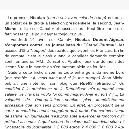
Le premier,
Nicolas
(rien à voir avec celui de l'Ump)
est aussi
un soldat de la droite à l'élection présidentielle, le second,
Jean-
Michel
, officie sur Canal + et aussi ailleurs. Peut-être parce qu'il
faut bosser plus pour gagner toujours plus...
Vendredi 14 avril, sur Canal+,
Nicolas Dupont-Aignan,
s’emportant contre les journalistes du
"Grand Journal",
les
accuse d’être
"coupés"
des réalités que vivent les Français. En fin
de compte, c'est le clash quand le candidat demande combien
sont rémunérés MM. Denisot et Apathie, eux qui donnent des
leçons à tout le monde en s'en mettant plein les fouilles...
Suite à cette friction, somme toute entre gens du même bord
(
me semble -t-il, mais dites-moi si je me trompe)
Jean-Michel
publiait une note sur son blog que
Rue89
retranscrit:
" Un
candidat à la présidence de la République m’a demandé mon
salaire. Je n’ai pas voulu lui communiquer. Ai-je eu tort ? [...] La
vulgarité de l’interpellation semble plus immédiatement
accessible que son sens profond. En effet, en procédant de la
sorte, le candidat semble suggérer qu’à partir d’un certain niveau
de salaire, un journaliste n’est plus apte à exercer la fonction qu’il
prétend assumer. A quel niveau de salaire ledit candidat situe-t-il
l’incapacité du journaliste ? 2 000 euros ? 4 000 ? 6 000 ? Au-