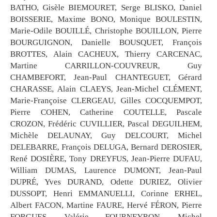
BATHO, Gisèle BIEMOURET, Serge BLISKO, Daniel
BOISSERIE, Maxime BONO, Monique BOULESTIN,
Marie-Odile BOUILLÉ, Christophe BOUILLON, Pierre
BOURGUIGNON, Danielle BOUSQUET, François
BROTTES, Alain CACHEUX, Thierry CARCENAC,
Martine CARRILLON-COUVREUR, Guy
CHAMBEFORT, Jean-Paul CHANTEGUET, Gérard
CHARASSE, Alain CLAEYS, Jean-Michel CLÉMENT,
Marie-Françoise CLERGEAU, Gilles COCQUEMPOT,
Pierre COHEN, Catherine COUTELLE, Pascale
CROZON, Frédéric CUVILLIER, Pascal DEGUILHEM,
Michèle DELAUNAY, Guy DELCOURT, Michel
DELEBARRE, François DELUGA, Bernard DEROSIER,
René DOSIÈRE, Tony DREYFUS, Jean-Pierre DUFAU,
William DUMAS, Laurence DUMONT, Jean-Paul
DUPRÉ, Yves DURAND, Odette DURIEZ, Olivier
DUSSOPT, Henri EMMANUELLI, Corinne ERHEL,
Albert FACON, Martine FAURE, Hervé FÉRON, Pierre
FORGUES, Valérie FOURNEYRON, Michel