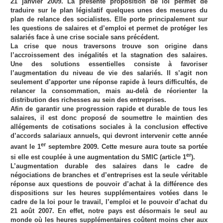
21 janvier 2009. La présente proposition de loi permet de
traduire sur le plan législatif quelques unes des mesures du
plan de relance des socialistes. Elle porte principalement sur
les questions de salaires et d’emploi et permet de protéger les
salariés face à une crise sociale sans précédent.
La crise que nous traversons trouve son origine dans
l’accroissement des inégalités et la stagnation des salaires.
Une des solutions essentielles consiste à favoriser
l’augmentation du niveau de vie des salariés. Il s’agit non
seulement d’apporter une réponse rapide à leurs difficultés, de
relancer la consommation, mais au-delà de réorienter la
distribution des richesses au sein des entreprises.
Afin de garantir une progression rapide et durable de tous les
salaires, il est donc proposé de soumettre le maintien des
allégements de cotisations sociales à la conclusion effective
d’accords salariaux annuels, qui devront intervenir cette année
er
avant le 1
septembre 2009. Cette mesure aura toute sa portée
er
si elle est couplée à une augmentation du SMIC (article 1
).
L’augmentation durable des salaires dans le cadre de
négociations de branches et d’entreprises est la seule véritable
réponse aux questions de pouvoir d’achat à la différence des
dispositions sur les heures supplémentaires votées dans le
cadre de la loi pour le travail, l’emploi et le pouvoir d’achat du
21 août 2007. En effet, notre pays est désormais le seul au
monde où les heures supplémentaires coûtent moins cher aux