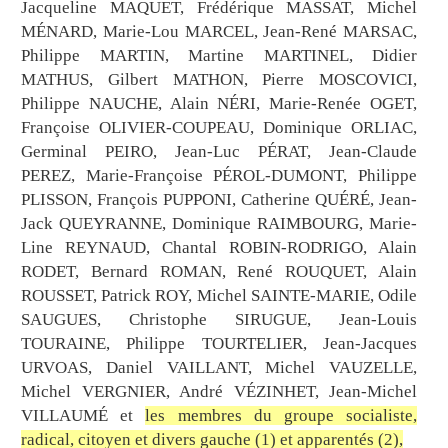
Jacqueline MAQUET, Frédérique MASSAT, Michel
MÉNARD, Marie-Lou MARCEL, Jean-René MARSAC,
Philippe MARTIN, Martine MARTINEL, Didier
MATHUS, Gilbert MATHON, Pierre MOSCOVICI,
Philippe NAUCHE, Alain NÉRI, Marie-Renée OGET,
Françoise OLIVIER-COUPEAU, Dominique ORLIAC,
Germinal PEIRO, Jean-Luc PÉRAT, Jean-Claude
PEREZ, Marie-Françoise PÉROL-DUMONT, Philippe
PLISSON, François PUPPONI, Catherine QUÉRÉ, Jean-
Jack QUEYRANNE, Dominique RAIMBOURG, Marie-
Line REYNAUD, Chantal ROBIN-RODRIGO, Alain
RODET, Bernard ROMAN, René ROUQUET, Alain
ROUSSET, Patrick ROY, Michel SAINTE-MARIE, Odile
SAUGUES, Christophe SIRUGUE, Jean-Louis
TOURAINE, Philippe TOURTELIER, Jean-Jacques
URVOAS, Daniel VAILLANT, Michel VAUZELLE,
Michel VERGNIER, André VÉZINHET, Jean-Michel
VILLAUMÉ et
les membres du groupe socialiste,
radical, citoyen et divers gauche (1) et apparentés (2),