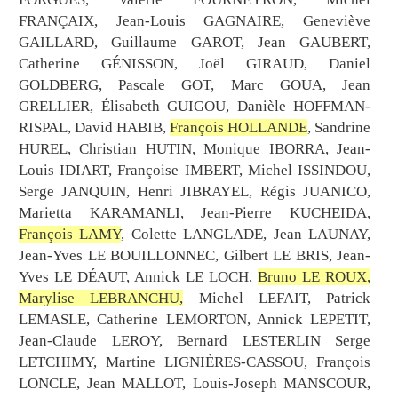
FRANÇAIX, Jean-Louis GAGNAIRE, Geneviève
GAILLARD, Guillaume GAROT, Jean GAUBERT,
Catherine GÉNISSON, Joël GIRAUD, Daniel
GOLDBERG, Pascale GOT, Marc GOUA, Jean
GRELLIER, Élisabeth GUIGOU, Danièle HOFFMAN-
RISPAL, David HABIB,
François HOLLANDE
, Sandrine
HUREL, Christian HUTIN, Monique IBORRA, Jean-
Louis IDIART, Françoise IMBERT, Michel ISSINDOU,
Serge JANQUIN, Henri JIBRAYEL, Régis JUANICO,
Marietta KARAMANLI, Jean-Pierre KUCHEIDA,
François LAMY
, Colette LANGLADE, Jean LAUNAY,
Jean-Yves LE BOUILLONNEC, Gilbert LE BRIS, Jean-
Yves LE DÉAUT, Annick LE LOCH,
Bruno LE ROUX,
Marylise LEBRANCHU,
Michel LEFAIT, Patrick
LEMASLE, Catherine LEMORTON, Annick LEPETIT,
Jean-Claude LEROY, Bernard LESTERLIN Serge
LETCHIMY, Martine LIGNIÈRES-CASSOU, François
LONCLE, Jean MALLOT, Louis-Joseph MANSCOUR,