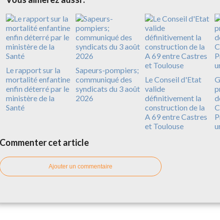
Le rapport sur la
Sapeurs-pompiers;
mortalité enfantine
communiqué des
Le Conseil d'Etat
G
enfin déterré par le
syndicats du 3 août
valide
p
ministère de la
2026
définitivement la
d
Santé
construction de la
C
A 69 entre Castres
P
et Toulouse
u
Commenter cet article
Ajouter un commentaire