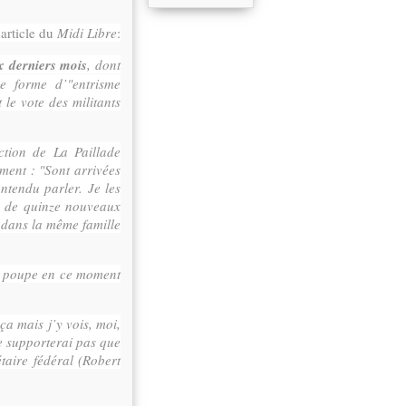
 article du
Midi Libre
:
x derniers mois
, dont
e forme d’"entrisme
le vote des militants
ction de La Paillade
ement : "Sont arrivées
ntendu parler. Je les
pe de quinze nouveaux
 dans la même famille
en poupe en ce moment
ça mais j’y vois, moi,
ne supporterai pas que
taire fédéral (Robert