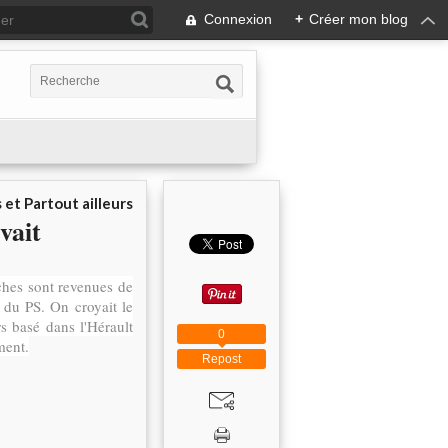
Connexion
+
Créer mon blog
 et Partout ailleurs
vait
ches sont revenues de
 du PS. On croyait le
rs basé dans l'Hérault
0
ment.
Repost