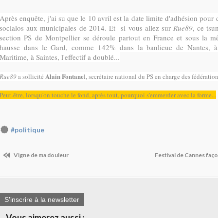
Après enquête, j'ai su que le 10 avril est la date limite d'adhésion pour 
socialos aux municipales de 2014. Et si vous allez sur
Rue89
, ce ts
section PS de Montpellier se déroule partout en France et sous la
hausse dans le Gard, comme 142% dans la banlieue de Nantes, à
Maritime, à Saintes, l'effectif a doublé...
Alain Fontane
Rue89
a sollicité
l, secrétaire national du PS en charge des fédératio
Peut-être, lorsqu'on touche le fond, après tout, pourquoi s'emmerder avec la forme...
#politique
Vigne de ma douleur
Festival de Cannes faço
S'inscrire à la newsletter
Vous aimerez aussi :