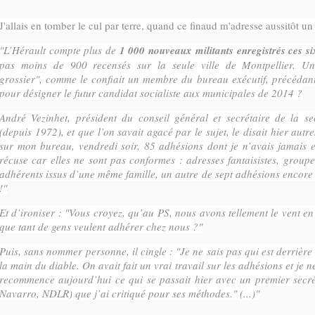
J'allais en tomber le cul par terre, quand ce finaud m'adresse aussitôt un
"L’Hérault compte plus de
1 000 nouveaux militants enregistrés ces si
pas moins de 900 recensés sur la seule ville de Montpellier. Un
grossier", comme le confiait un membre du bureau exécutif, précédant 
pour désigner le futur candidat socialiste aux municipales de 2014 ?
André Vezinhet, président du conseil général et secrétaire de la se
(depuis 1972), et que l’on savait agacé par le sujet, le disait hier autr
sur mon bureau, vendredi soir, 85 adhésions dont je n’avais jamais e
récuse car elles ne sont pas conformes : adresses fantaisistes, grou
adhérents issus d’une même famille, un autre de sept adhésions encore
!"
Et d’ironiser : "Vous croyez, qu’au PS, nous avons tellement le vent 
que tant de gens veulent adhérer chez nous ?"
Puis, sans nommer personne, il cingle : "Je ne sais pas qui est derrière 
la main du diable. On avait fait un vrai travail sur les adhésions et je 
recommence aujourd’hui ce qui se passait hier avec un premier secré
Navarro, NDLR) que j’ai critiqué pour ses méthodes." (...)"