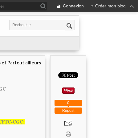
Connexion
+
Créer mon blog
 et Partout ailleurs
CGC
0
Repost
T-CFTC-CGC: