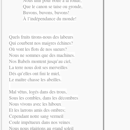
Nous unir pour boire à la ronde,
Que le canon se taise ou gronde,
Buvons, buvons, buvons!
À l’indépendance du monde!
Quels fruits tirons-nous des labeurs
Qui courbent nos maigres échines?
Où vont les flots de nos sueurs?
Nous ne sommes que des machines.
Nos Babels montent jusqu’au ciel,
La terre nous doit ses merveilles
Dés qu’elles ont fini le miel,
Le maître chasse les abeilles.
Mal vêtus, logés dans des trous,
Sous les combles, dans les décombres
Nous vivons avec les hiboux
Et les larrons amis des ombres;
Cependant notre sang vermeil
Coule impétueux dans nos veines
Nous nous plairions au grand soleil