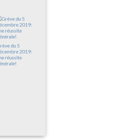
rève du 5
écembre 2019:
ne réussite
énérale!