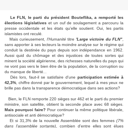
Le FLN, le parti du président Bouteflika, a remporté les
élections législatives
et un ouf de soulagement a parcouru la
presse occidentale et les états qu'elle soutient. Oui, les partis
islamistes ont reculé.
Mais curieusement,
l'Humanité
titre
'Large victoire du FLN"
,
sans apporter à ses lecteurs la moindre analyse sur le régime qui
conduit la destinée du pays depuis son indépendance en 1962.
Aussi quid du chômage et des injustices de toutes sortes qui
minent la société algérienne, des richesses naturelles du pays qui
ne vont pas vers le bien être de la population, de la corruption ou
du manque de liberté...
Dès lors, faut-il se satisfaire d'une
participation estimée à
42,3%
, chiffre donné par le gouvernement, lequel à mes yeux ne
brille pas dans la transparence démocratique dans ses actions?
Bien, le FLN remporte 220 sièges sur 462 et le parti du premier
ministre, son satellite, obtient la seconde place avec 68 sièges.
Mais pourquoi faire?
Pour continuer la même politique libérale,
antisociale et anti démocratique?
Et si 31,3% de la nouvelle Assemblée sont des femmes
(7%
dans l'assemblée sortante)
, combien d'entre elles sont élues