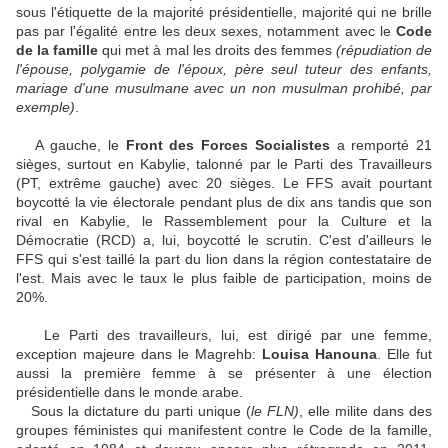
sous l'étiquette de la majorité présidentielle, majorité qui ne brille
pas par l'égalité entre les deux sexes, notamment avec le
Code
de la famille
qui met à mal les droits des femmes
(répudiation de
l'épouse, polygamie de l'époux, père seul tuteur des enfants,
mariage d'une musulmane avec un non musulman prohibé, par
exemple)
.
A gauche, le
Front des Forces Socialistes
a remporté 21
sièges, surtout en Kabylie, talonné par le Parti des Travailleurs
(PT, extrême gauche) avec 20 sièges. Le FFS avait pourtant
boycotté la vie électorale pendant plus de dix ans tandis que son
rival en Kabylie, le Rassemblement pour la Culture et la
Démocratie (RCD) a, lui, boycotté le scrutin. C'est d'ailleurs le
FFS qui s'est taillé la part du lion dans la région contestataire de
l'est. Mais avec le taux le plus faible de participation, moins de
20%.
Le Parti des travailleurs, lui, est dirigé par une femme,
exception majeure dans le Magrehb:
Louisa Hanouna
. Elle fut
aussi la première femme à se présenter à une élection
présidentielle dans le monde arabe.
Sous la dictature du parti unique (
le FLN)
, elle milite dans des
groupes féministes qui manifestent contre le Code de la famille,