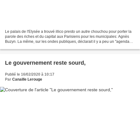
Le palais de l'Elysée a trouvé illico presto un autre chouchou pour porter la
parole des riches et du capital aux Parisiens pour les municipales: Agnès
Buzyn. La même, sur les ondes publiques, déclarait il y a peu un "agenda
trop chargé" pour remplacer...
Le gouvernement reste sourd,
Publié le 16/02/2020 à 10:17
Par
Canaille Lerouge