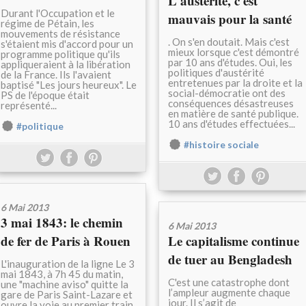
L'austérité, c'est
Durant l'Occupation et le
mauvais pour la santé
régime de Pétain, les
mouvements de résistance
. On s'en doutait. Mais c'est
s'étaient mis d'accord pour un
mieux lorsque c'est démontré
programme politique qu'ils
par 10 ans d'études. Oui, les
appliqueraient à la libération
politiques d'austérité
de la France. Ils l'avaient
entretenues par la droite et la
baptisé "Les jours heureux". Le
social-démocratie ont des
PS de l'époque était
conséquences désastreuses
représenté...
en matière de santé publique.
10 ans d'études effectuées...
#politique
#histoire sociale
6 Mai 2013
3 mai 1843: le chemin
6 Mai 2013
de fer de Paris à Rouen
Le capitalisme continue
de tuer au Bengladesh
L'inauguration de la ligne Le 3
mai 1843, à 7h 45 du matin,
C'est une catastrophe dont
une "machine aviso" quitte la
l’ampleur augmente chaque
gare de Paris Saint-Lazare et
jour. Il s’agit de
ouvre la voie au premier train