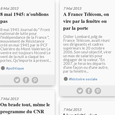
8 Mai 2013
7 Mai 2013
8 mai 1945: n'oublions
A France Télécom, on
pas
vire par la fenêtre ou
par la porte
8 mai 1945 Journal du " Front
national de lutte pour
Didier Lombard, pdg de
l'indépendance de la France ",
France Télécom, avait réuni
mouvement de Résistance
ses dirigeants et cadres
créé en mai 1941 par le PCF
supérieurs le 20 octobre
Clairière du Mont-Valérien Le
2006. Son seul objectif, virer
ventre est toujours fécond Le
un max de salariés pour
vent de la nuit a claqué les
dégager de la valeur. "En
portes, Qu'importe à présent...
2007, je ferai les départs
d'une façon ou d'une autre,
#politique
par la fenêtre...
#histoire sociale
7 Mai 2013
On brade tout, même le
7 Mai 2013
programme du CNR