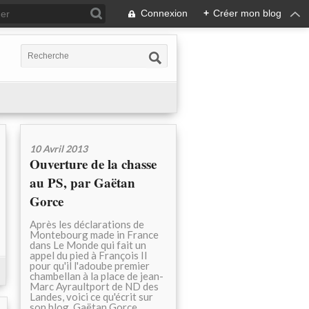
Connexion
+
Créer mon blog
10 Avril 2013
Ouverture de la chasse
au PS, par Gaëtan
Gorce
Après les déclarations de
Montebourg made in France
dans Le Monde qui fait un
appel du pied à François II
pour qu'il l'adoube premier
chambellan à la place de jean-
Marc Ayraultport de ND des
Landes, voici ce qu'écrit sur
son blog, Gaëtan Gorce,