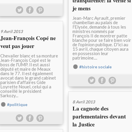
transparence: la vérité si
je mens
Jean-Marc Ayrault, premier
chambellan au palais de
l'Elysée, demande à tous les
ministres nommés par
9 Avril 2013
François II de montrer patte
Jean-François Copé ne
blanche pour se faire bien voir
veut pas jouer
de l'opinion publique. D'ici au
15 avril, chaque citoyen aura
en possession leur
Chevalier blanc et sa monture
patrimoine....
Jean-François Copé est le
boss de l'UMP. Il est aussi
#histoire sociale
député et maire de Meaux
dans le 77. Il est également
avocat dans le grand cabinet
parisien d'affaires Gide
Loyrette Nouel, celui qui a
conseillé le président
Sarkozy...
8 Avril 2013
#politique
La cagnote des
parlementaires devant
la Justice