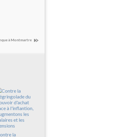
tanque à Montmartre
ontre la