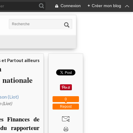
Connexion
+
Créer mon blog
 et Partout ailleurs
a
 nationale
0
 (Liot)
Repost
es Finances de
 du rapporteur