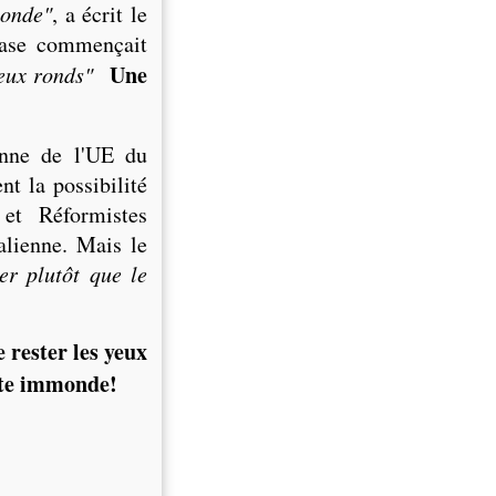
monde"
, a écrit le
rase commençait
Une
 yeux ronds"
enne de l'UE du
t la possibilité
et Réformistes
alienne. Mais le
ler plutôt que le
 rester les yeux
bête immonde!