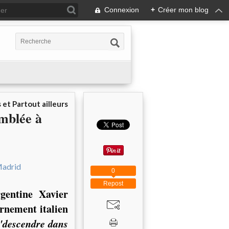
Connexion
+
Créer mon blog
 et Partout ailleurs
emblée à
0
Repost
gentine Xavier
rnement italien
"descendre dans