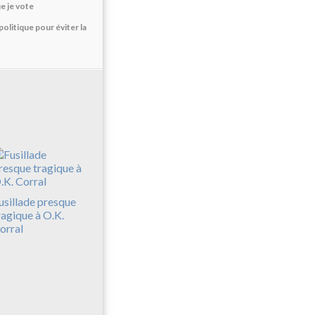
e je vote
litique pour éviter la
usillade presque
ragique à O.K.
orral