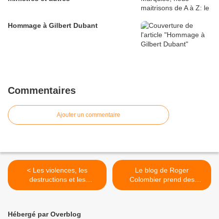
Hommage à Gilbert Dubant
Commentaires
Ajouter un commentaire
< Les violences, les
Le blog de Roger
destructions et les
Colombier prend des
pillages... et ensuite,
vacances mais n'oublie rien
toujours l'abîme?
>
Hébergé par Overblog