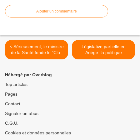
Ajouter un commentaire
< Sérieusement, le ministre
Législative partielle en
de la Santé fonde le "Club
Ariège: la politique
des invisibles"? Non, sans
politicienne passa si près
blague?
que Lfi tomba >
Hébergé par Overblog
Top articles
Pages
Contact
Signaler un abus
C.G.U.
Cookies et données personnelles