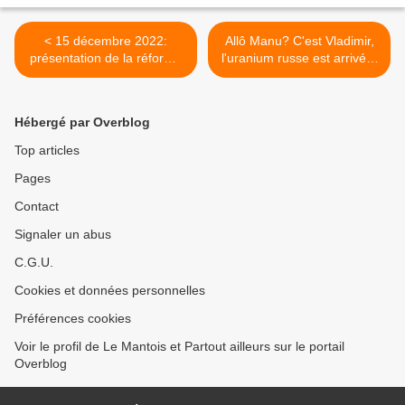
< 15 décembre 2022:
Allô Manu? C'est Vladimir,
présentation de la réforme
l'uranium russe est arrivé à
anti-sociale des retraites
bon port. Je répète,
l'uranium est arrivé à bon
port >
Hébergé par Overblog
Top articles
Pages
Contact
Signaler un abus
C.G.U.
Cookies et données personnelles
Préférences cookies
Voir le profil de Le Mantois et Partout ailleurs sur le portail
Overblog