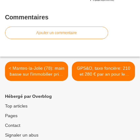
Commentaires
Ajouter un commentaire
< Mantes-la-Jolie (78): main
GPS&O, taxe foncière: 210
basse sur l'immobilier privé
et 280 € par an pour les
et locatif
propriétaires d’appartement
ou de maison individuelle >
Hébergé par Overblog
Top articles
Pages
Contact
Signaler un abus